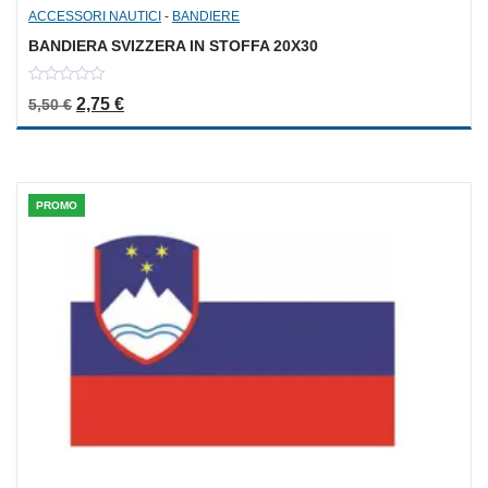
ACCESSORI NAUTICI
-
BANDIERE
BANDIERA SVIZZERA IN STOFFA 20X30
0
Il prezzo originale era: 5,50 €.
Il prezzo attuale è: 2,75 €.
2,75
€
5,50
€
out
of
5
PROMO