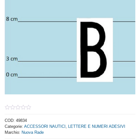
0
out
COD:
49834
of
Categorie:
ACCESSORI NAUTICI
,
LETTERE E NUMERI ADESIVI
5
Marchio:
Nuova Rade