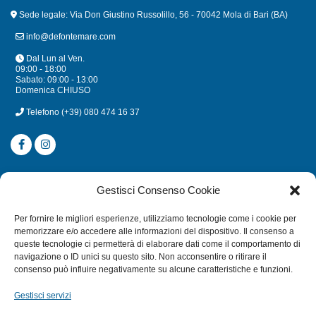
Sede legale: Via Don Giustino Russolillo, 56 - 70042 Mola di Bari (BA)
info@defontemare.com
Dal Lun al Ven.
09:00 - 18:00
Sabato: 09:00 - 13:00
Domenica CHIUSO
Telefono
(+39) 080 474 16 37
CATEGORIE
Gestisci Consenso Cookie
SUBACQUEA
Per fornire le migliori esperienze, utilizziamo tecnologie come i cookie per
MULINELLI
memorizzare e/o accedere alle informazioni del dispositivo. Il consenso a
queste tecnologie ci permetterà di elaborare dati come il comportamento di
CANNE
navigazione o ID unici su questo sito. Non acconsentire o ritirare il
ACCESSORI NAUTICI
consenso può influire negativamente su alcune caratteristiche e funzioni.
ACCESSORI PESCA
Gestisci servizi