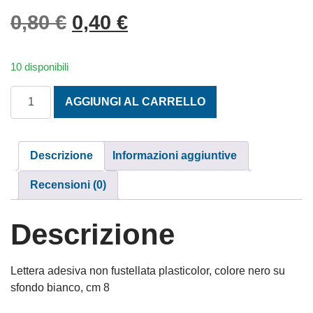
Il prezzo originale era: 0,
Il prezzo attuale è: 
0,80
€
0,40
€
10 disponibili
LETTERA M NON SCONTORNATA NERA CM. 8 quantità
AGGIUNGI AL CARRELLO
Descrizione
Informazioni aggiuntive
Recensioni (0)
Descrizione
Lettera adesiva non fustellata plasticolor, colore nero su
sfondo bianco, cm 8