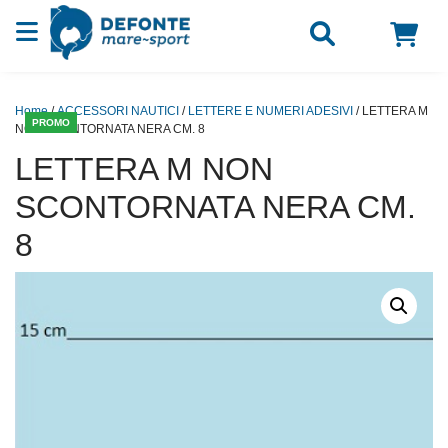
Vai al contenuto
Home
/
ACCESSORI NAUTICI
/
LETTERE E NUMERI ADESIVI
/ LETTERA M
PROMO
NON SCONTORNATA NERA CM. 8
LETTERA M NON
SCONTORNATA NERA CM.
8