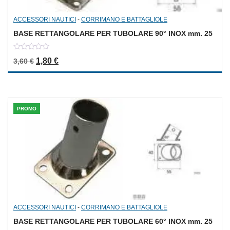
ACCESSORI NAUTICI
-
CORRIMANO E BATTAGLIOLE
BASE RETTANGOLARE PER TUBOLARE 90° INOX mm. 25
0
Il prezzo originale era: 3,60 €.
Il prezzo attuale è: 1,80 €.
1,80
€
3,60
€
out
of
5
PROMO
ACCESSORI NAUTICI
-
CORRIMANO E BATTAGLIOLE
BASE RETTANGOLARE PER TUBOLARE 60° INOX mm. 25