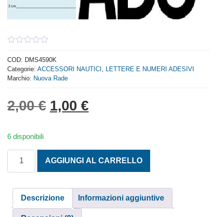
0
out
COD:
DMS4590K
of
Categorie:
ACCESSORI NAUTICI
,
LETTERE E NUMERI ADESIVI
5
Marchio:
Nuova Rade
Il prezzo originale era: 2,
Il prezzo attuale è: 
2,00
€
1,00
€
6 disponibili
LETTERA K SCONTORNATA h. 20 CM quantità
AGGIUNGI AL CARRELLO
Descrizione
Informazioni aggiuntive