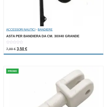
ACCESSORI NAUTICI
-
BANDIERE
ASTA PER BANDIERA DA CM. 30X40 GRANDE
0
Il prezzo originale era: 7,00 €.
Il prezzo attuale è: 3,50 €.
3,50
€
7,00
€
out
of
5
PROMO