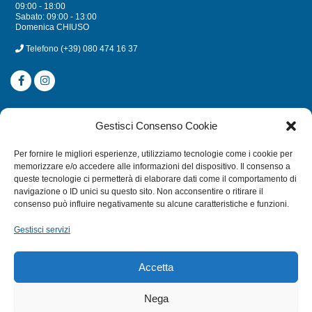
09:00 - 18:00
Sabato: 09:00 - 13:00
Domenica CHIUSO
Telefono
(+39) 080 474 16 37
CATEGORIE
Gestisci Consenso Cookie
SUBACQUEA
Per fornire le migliori esperienze, utilizziamo tecnologie come i cookie per
MULINELLI
memorizzare e/o accedere alle informazioni del dispositivo. Il consenso a
queste tecnologie ci permetterà di elaborare dati come il comportamento di
CANNE
navigazione o ID unici su questo sito. Non acconsentire o ritirare il
ACCESSORI NAUTICI
consenso può influire negativamente su alcune caratteristiche e funzioni.
ACCESSORI PESCA
Gestisci servizi
EXTRA
Accetta
HOME
Nega