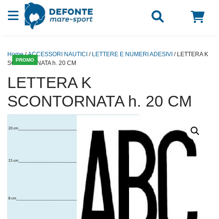
Vai al contenuto
Home
/
ACCESSORI NAUTICI
/
LETTERE E NUMERI ADESIVI
/ LETTERA K
PROMO
SCONTORNATA h. 20 CM
LETTERA K
SCONTORNATA h. 20 CM