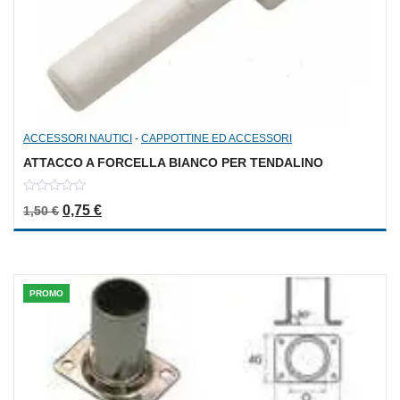
ACCESSORI NAUTICI
-
CAPPOTTINE ED ACCESSORI
ATTACCO A FORCELLA BIANCO PER TENDALINO
0
Il prezzo originale era: 1,50 €.
Il prezzo attuale è: 0,75 €.
0,75
€
1,50
€
out
of
5
PROMO