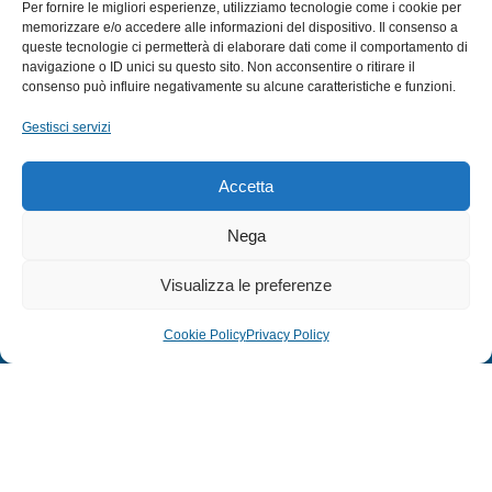
Per fornire le migliori esperienze, utilizziamo tecnologie come i cookie per
MULINELLI
memorizzare e/o accedere alle informazioni del dispositivo. Il consenso a
queste tecnologie ci permetterà di elaborare dati come il comportamento di
CANNE
navigazione o ID unici su questo sito. Non acconsentire o ritirare il
ACCESSORI NAUTICI
consenso può influire negativamente su alcune caratteristiche e funzioni.
ACCESSORI PESCA
Gestisci servizi
EXTRA
Accetta
HOME
Nega
SHOP
Visualizza le preferenze
TERMINI E CONDIZIONI
PRIVACY POLICY
Cookie Policy
Privacy Policy
COOKIE POLICY (UE)
MODULO RESO
© 2024 Defonte Mare - Sport. Tutti i diritti riservati.
PRIVACY POLICY
–