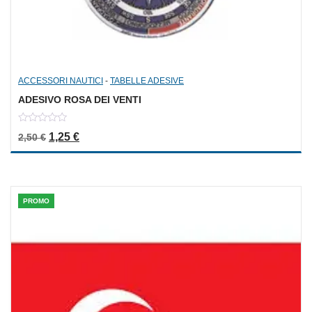
ACCESSORI NAUTICI
-
TABELLE ADESIVE
ADESIVO ROSA DEI VENTI
0
Il prezzo originale era: 2,50 €.
Il prezzo attuale è: 1,25 €.
1,25
€
2,50
€
out
of
5
PROMO