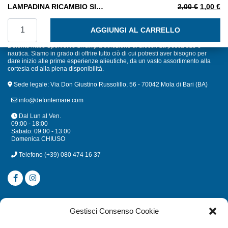
Il prezzo
Il
LAMPADINA RICAMBIO SILURO 10W
2,00
€
1,00
€
LAMPADINA RICAMBIO SILURO 10W quantità
AGGIUNGI AL CARRELLO
Defonte Mare Sport offre un'ampia selezione di articoli da pesca sub e
nautica. Siamo in grado di offrire tutto ciò di cui potresti aver bisogno per
dare inizio alle prime esperienze alieutiche, da un vasto assortimento alla
cortesia ed alla piena disponibilità.
Sede legale: Via Don Giustino Russolillo, 56 - 70042 Mola di Bari (BA)
info@defontemare.com
Dal Lun al Ven.
09:00 - 18:00
Sabato: 09:00 - 13:00
Domenica CHIUSO
Telefono
(+39) 080 474 16 37
CATEGORIE
Gestisci Consenso Cookie
SUBACQUEA