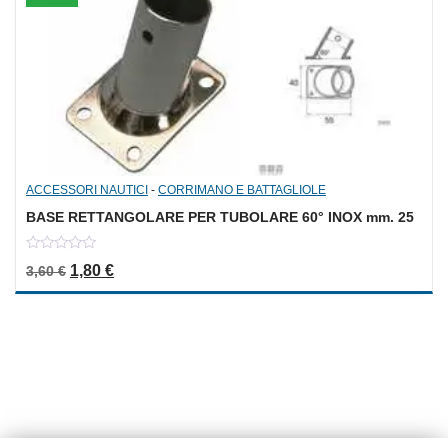
ACCESSORI NAUTICI
-
CORRIMANO E BATTAGLIOLE
BASE RETTANGOLARE PER TUBOLARE 60° INOX mm. 25
0
Il prezzo originale era: 3,60 €.
Il prezzo attuale è: 1,80 €.
1,80
€
3,60
€
out
of
5