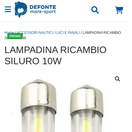
Vai al contenuto
Home
/
ACCESSORI NAUTICI
/
LUCI E FANALI
/ LAMPADINA RICAMBIO
PROMO
SILURO 10W
LAMPADINA RICAMBIO
SILURO 10W