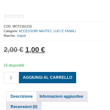
0
out
COD:
MOT2161210
of
Categorie:
ACCESSORI NAUTICI
,
LUCI E FANALI
5
Marchio:
Import
Il prezzo originale era: 2,
Il prezzo attuale è: 
2,00
€
1,00
€
16 disponibili
LAMPADINA RICAMBIO SILURO 10W quantità
AGGIUNGI AL CARRELLO
Descrizione
Informazioni aggiuntive
Recensioni (0)