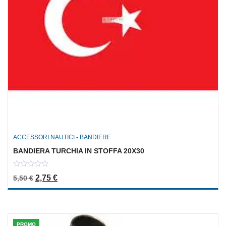
ACCESSORI NAUTICI
-
BANDIERE
BANDIERA TURCHIA IN STOFFA 20X30
0
Il prezzo originale era: 5,50 €.
Il prezzo attuale è: 2,75 €.
2,75
€
5,50
€
out
of
5
PROMO