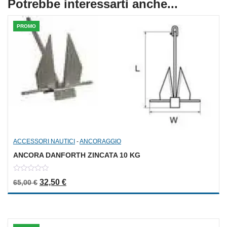
Potrebbe interessarti anche...
PROMO
ACCESSORI NAUTICI
-
ANCORAGGIO
ANCORA DANFORTH ZINCATA 10 KG
0
Il prezzo originale era: 65,00 €.
Il prezzo attuale è: 32,50 €.
32,50
€
65,00
€
out
of
5