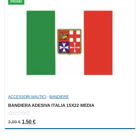
PROMO
ACCESSORI NAUTICI
-
BANDIERE
BANDIERA ADESIVA ITALIA 15X22 MEDIA
0
Il prezzo originale era: 3,00 €.
Il prezzo attuale è: 1,50 €.
1,50
€
3,00
€
out
of
5