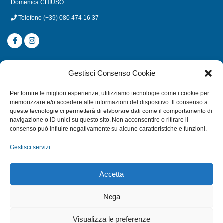
Domenica CHIUSO
Telefono
(+39) 080 474 16 37
CATEGORIE
Gestisci Consenso Cookie
SUBACQUEA
Per fornire le migliori esperienze, utilizziamo tecnologie come i cookie per
MULINELLI
memorizzare e/o accedere alle informazioni del dispositivo. Il consenso a
queste tecnologie ci permetterà di elaborare dati come il comportamento di
CANNE
navigazione o ID unici su questo sito. Non acconsentire o ritirare il
ACCESSORI NAUTICI
consenso può influire negativamente su alcune caratteristiche e funzioni.
ACCESSORI PESCA
Gestisci servizi
EXTRA
Accetta
HOME
Nega
SHOP
Visualizza le preferenze
TERMINI E CONDIZIONI