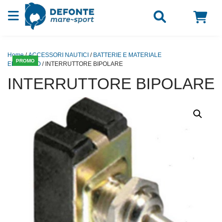
Vai al contenuto
Home
/
ACCESSORI NAUTICI
/
BATTERIE E MATERIALE
PROMO
ELETTRICO
/ INTERRUTTORE BIPOLARE
INTERRUTTORE BIPOLARE