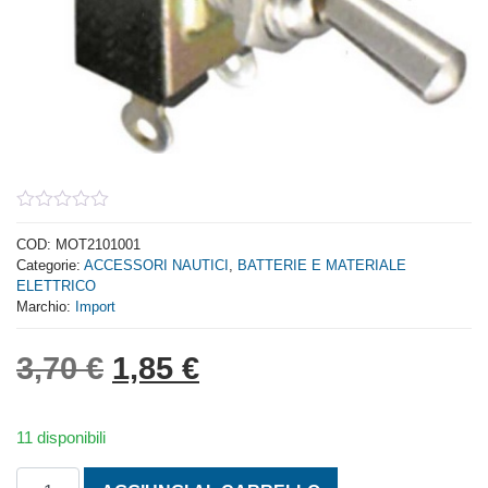
0
out
COD:
MOT2101001
of
Categorie:
ACCESSORI NAUTICI
,
BATTERIE E MATERIALE
5
ELETTRICO
Marchio:
Import
Il prezzo originale era: 3,
Il prezzo attuale è: 
3,70
€
1,85
€
11 disponibili
INTERRUTTORE BIPOLARE quantità