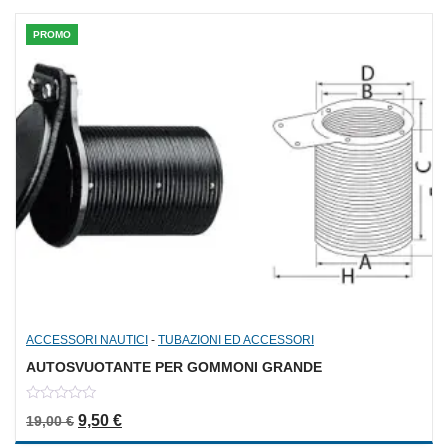
PROMO
ACCESSORI NAUTICI
-
TUBAZIONI ED ACCESSORI
AUTOSVUOTANTE PER GOMMONI GRANDE
0
Il prezzo originale era: 19,00 €.
Il prezzo attuale è: 9,50 €.
9,50
€
19,00
€
out
of