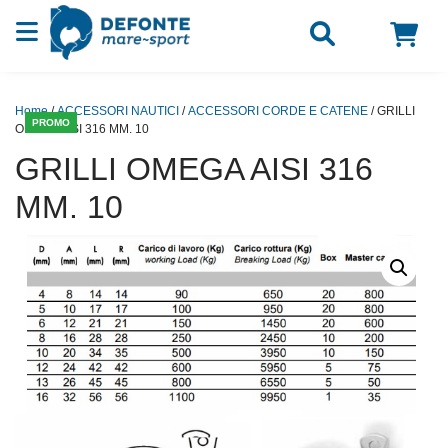
Vai al contenuto
Home
/
ACCESSORI NAUTICI
/
ACCESSORI CORDE E CATENE
/ GRILLI
PROMO
OMEGA AISI 316 MM. 10
GRILLI OMEGA AISI 316
MM. 10