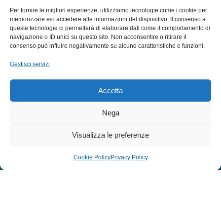
SUBACQUEA
Per fornire le migliori esperienze, utilizziamo tecnologie come i cookie per
MULINELLI
memorizzare e/o accedere alle informazioni del dispositivo. Il consenso a
queste tecnologie ci permetterà di elaborare dati come il comportamento di
CANNE
navigazione o ID unici su questo sito. Non acconsentire o ritirare il
ACCESSORI NAUTICI
consenso può influire negativamente su alcune caratteristiche e funzioni.
ACCESSORI PESCA
Gestisci servizi
EXTRA
Accetta
HOME
Nega
SHOP
Visualizza le preferenze
TERMINI E CONDIZIONI
PRIVACY POLICY
Cookie Policy
Privacy Policy
COOKIE POLICY (UE)
MODULO RESO