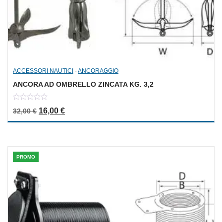
ACCESSORI NAUTICI
-
ANCORAGGIO
ANCORA AD OMBRELLO ZINCATA KG. 3,2
0
Il prezzo originale era: 32,00 €.
Il prezzo attuale è: 16,00 €.
16,00
€
32,00
€
out
of
5
PROMO