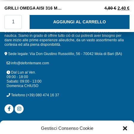
Il prezzo
Il
GRILLI OMEGA AISI 316 MM. 10
4,80
€
2,40
€
GRILLI OMEGA AISI 316 MM. 10 quantità
AGGIUNGI AL CARRELLO
Defonte Mare Sport offre un'ampia selezione di articoli da pesca sub e
nautica. Siamo in grado di offrire tutto ciò di cui potresti aver bisogno per
dare inizio alle prime esperienze alieutiche, da un vasto assortimento alla
cortesia ed alla piena disponibilità.
Sede legale: Via Don Giustino Russolillo, 56 - 70042 Mola di Bari (BA)
info@defontemare.com
Dal Lun al Ven.
09:00 - 18:00
Sabato: 09:00 - 13:00
Domenica CHIUSO
Telefono
(+39) 080 474 16 37
CATEGORIE
Gestisci Consenso Cookie