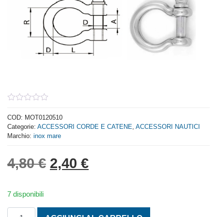
0
out
COD:
MOT0120510
of
Categorie:
ACCESSORI CORDE E CATENE
,
ACCESSORI NAUTICI
5
Marchio:
inox mare
Il prezzo originale era: 4,
Il prezzo attuale è: 
4,80
€
2,40
€
7 disponibili
GRILLI OMEGA AISI 316 MM. 10 quantità