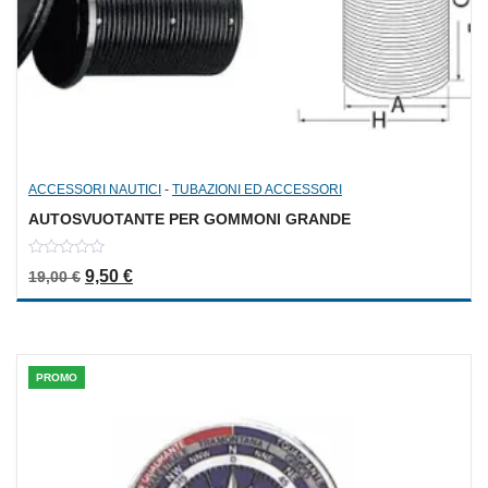
ACCESSORI NAUTICI
-
TUBAZIONI ED ACCESSORI
AUTOSVUOTANTE PER GOMMONI GRANDE
0
Il prezzo originale era: 19,00 €.
Il prezzo attuale è: 9,50 €.
9,50
€
19,00
€
out
of
5
PROMO