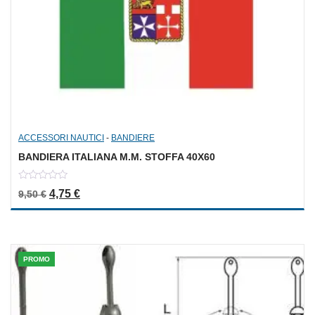
ACCESSORI NAUTICI
-
BANDIERE
BANDIERA ITALIANA M.M. STOFFA 40X60
0
Il prezzo originale era: 9,50 €.
Il prezzo attuale è: 4,75 €.
4,75
€
9,50
€
out
of
5
PROMO