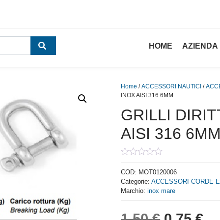
HOME
AZIENDA
Home
/
ACCESSORI NAUTICI
/
ACC
INOX AISI 316 6MM
GRILLI DIRIT
AISI 316 6M
0
out
COD:
MOT0120006
of
Categorie:
ACCESSORI CORDE E
5
Marchio:
inox mare
Il prezzo
Il
1,50
€
0,75
€