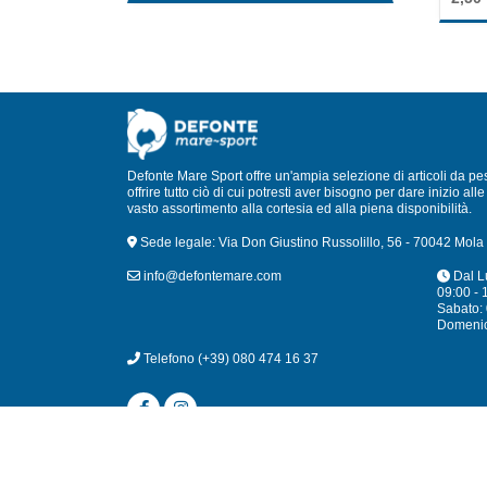
out
5
of
5
Defonte Mare Sport offre un'ampia selezione di articoli da pe
offrire tutto ciò di cui potresti aver bisogno per dare inizio a
vasto assortimento alla cortesia ed alla piena disponibilità.
Sede legale: Via Don Giustino Russolillo, 56 - 70042 Mola 
info@defontemare.com
Dal L
09:00 - 
Sabato: 
Domeni
Telefono
(+39) 080 474 16 37
© 2024 Defonte 