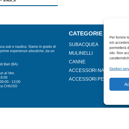
CATEGORIE
Per fornire 
e/o accedere
SUBACQUEA
sca sub e nautica. Siamo in grado di
permetterà d
lle prime esperienze alieutiche, da un
MULINELLI
sito. Non ac
caratteristic
CANNE
di Bari (BA)
Gestisci serv
ACCESSORI NAUTICI
un al Ven.
18:00
ACCESSORI PESCA
09:00 - 13:00
Ac
ca CHIUSO
Mare - Sport. Tutti i diritti riservati.
PRIVACY POLICY
–
COOKIE POLICY
| Credit