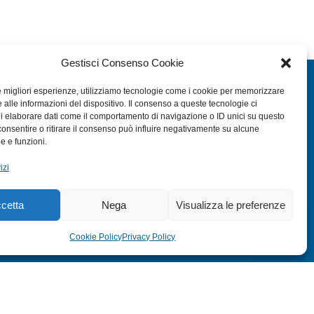
Gestisci Consenso Cookie
EXTRA
le migliori esperienze, utilizziamo tecnologie come i cookie per memorizzare
 alle informazioni del dispositivo. Il consenso a queste tecnologie ci
HOME
i elaborare dati come il comportamento di navigazione o ID unici su questo
SHOP
consentire o ritirare il consenso può influire negativamente su alcune
he e funzioni.
TERMINI E CONDIZIONI
izi
PRIVACY POLICY
COOKIE POLICY (UE)
cetta
Nega
Visualizza le preferenze
MODULO RESO
Cookie Policy
Privacy Policy
s:
ITALY SWAG