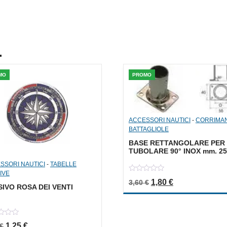
.
MO
PROMO
ACCESSORI NAUTICI
-
CORRIMA
BATTAGLIOLE
BASE RETTANGOLARE PER
TUBOLARE 90° INOX mm. 25
SSORI NAUTICI
-
TABELLE
IVE
0
Il prezzo originale er
Il prezzo attua
1,80
€
3,60
€
out
IVO ROSA DEI VENTI
of
5
Il prezzo originale era: 2,50 €.
Il prezzo attuale è: 1,25 €.
1,25
€
€