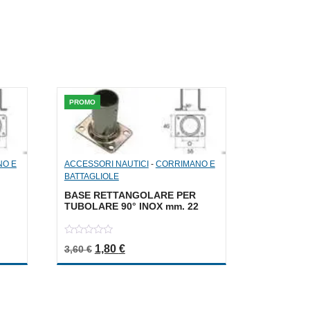
PROMO
NO E
ACCESSORI NAUTICI
-
CORRIMANO E
BATTAGLIOLE
BASE RETTANGOLARE PER
TUBOLARE 90° INOX mm. 22
0
a: 3,60 €.
le è: 1,80 €.
Il prezzo originale era: 3,60 €.
Il prezzo attuale è: 1,80 €.
1,80
€
3,60
€
out
of
5