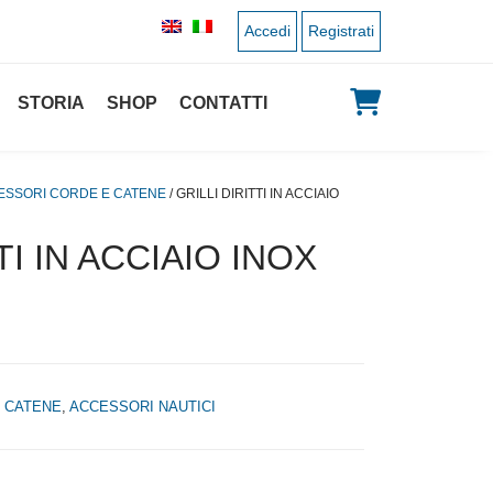
Accedi
Registrati
STORIA
SHOP
CONTATTI
ESSORI CORDE E CATENE
/ GRILLI DIRITTI IN ACCIAIO
TI IN ACCIAIO INOX
M
 CATENE
,
ACCESSORI NAUTICI
 originale era: 1,50 €.
 prezzo attuale è: 0,75 €.