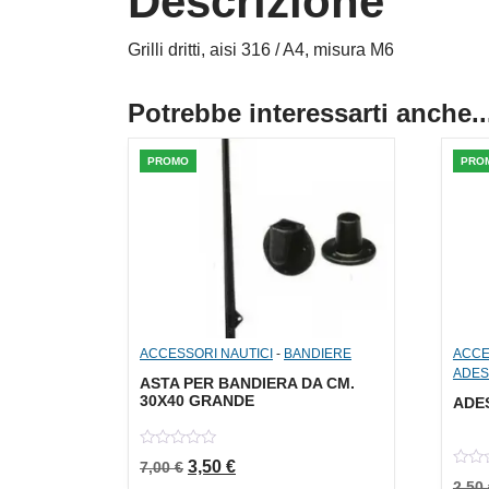
Descrizione
Grilli dritti, aisi 316 / A4, misura M6
Potrebbe interessarti anche..
PROMO
PRO
ACCESSORI NAUTICI
-
BANDIERE
ACCE
ADES
ASTA PER BANDIERA DA CM.
30X40 GRANDE
ADES
0
Il prezzo originale era: 7,00 €.
Il prezzo attuale è: 3,50 €.
3,50
€
7,00
€
out
0
of
2,50