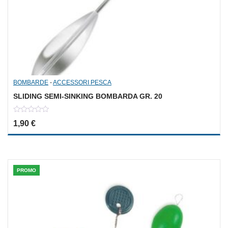
BOMBARDE
-
ACCESSORI PESCA
SLIDING SEMI-SINKING BOMBARDA GR. 20
0
1,90
€
out
of
5
PROMO