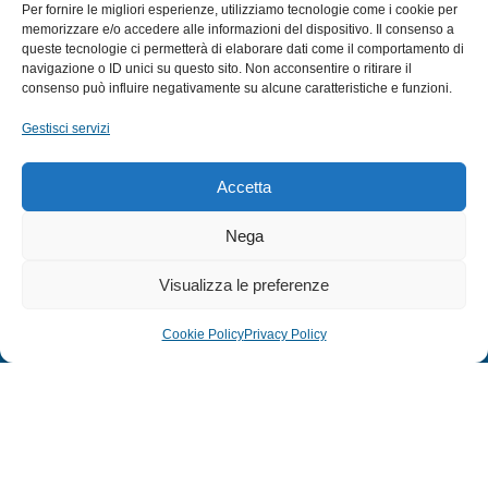
Per fornire le migliori esperienze, utilizziamo tecnologie come i cookie per
MULINELLI
memorizzare e/o accedere alle informazioni del dispositivo. Il consenso a
queste tecnologie ci permetterà di elaborare dati come il comportamento di
CANNE
navigazione o ID unici su questo sito. Non acconsentire o ritirare il
ACCESSORI NAUTICI
consenso può influire negativamente su alcune caratteristiche e funzioni.
ACCESSORI PESCA
Gestisci servizi
EXTRA
Accetta
HOME
Nega
SHOP
Visualizza le preferenze
TERMINI E CONDIZIONI
PRIVACY POLICY
Cookie Policy
Privacy Policy
COOKIE POLICY (UE)
MODULO RESO
© 2024 Defonte Mare - Sport. Tutti i diritti riservati.
PRIVACY POLICY
–