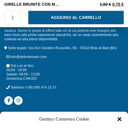
Il prezzo
Il
GIRELLE BRUNITE CON MOSCHETTONE M. 18 BUSTA 12 PZ.
1,50
€
0,75
€
GIRELLE BRUNITE CON MOSCHETTONE M. 18 BUSTA 12 P
AGGIUNGI AL CARRELLO
Defonte Mare Sport offre un'ampia selezione di articoli da pesca sub e
nautica. Siamo in grado di offrire tutto ciò di cui potresti aver bisogno per
dare inizio alle prime esperienze alieutiche, da un vasto assortimento alla
cortesia ed alla piena disponibilità.
Sede legale: Via Don Giustino Russolillo, 56 - 70042 Mola di Bari (BA)
info@defontemare.com
Dal Lun al Ven.
09:00 - 18:00
Sabato: 09:00 - 13:00
Domenica CHIUSO
Telefono
(+39) 080 474 16 37
CATEGORIE
Gestisci Consenso Cookie
SUBACQUEA