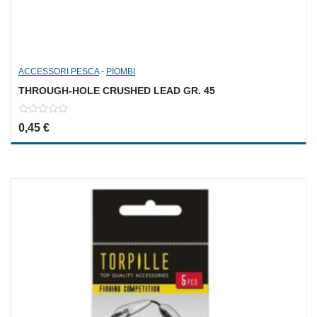
ACCESSORI PESCA
-
PIOMBI
THROUGH-HOLE CRUSHED LEAD GR. 45
0
0,45
€
out
of
5