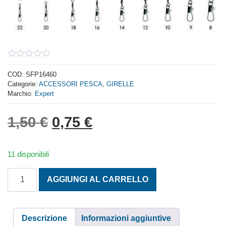
0
out
COD:
SFP16460
of
Categorie:
ACCESSORI PESCA
,
GIRELLE
5
Marchio:
Expert
Il prezzo originale era: 1,
Il prezzo attuale è: 
1,50
€
0,75
€
11 disponibili
GIRELLE BRUNITE CON MOSCHETTONE M. 18 BUSTA 12 P
AGGIUNGI AL CARRELLO
Descrizione
Informazioni aggiuntive