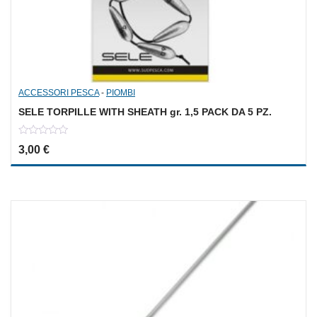
ACCESSORI PESCA
-
PIOMBI
SELE TORPILLE WITH SHEATH gr. 1,5 PACK DA 5 PZ.
0
3,00
€
out
of
5