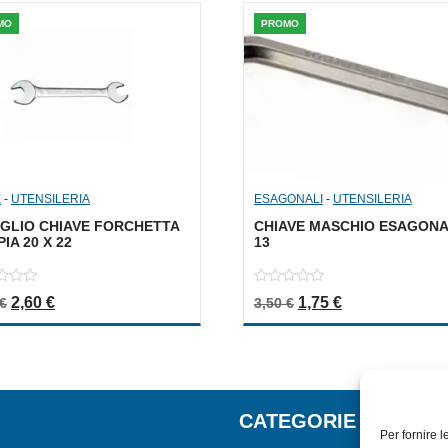
MO
PROMO
E
-
UTENSILERIA
ESAGONALI
-
UTENSILERIA
IGLIO CHIAVE FORCHETTA
CHIAVE MASCHIO ESAGON
IA 20 X 22
13
0
Il prezzo originale era: 5,20 €.
Il prezzo attuale è: 2,60 €.
Il prezzo originale er
Il prezzo attua
2,60
€
1,75
€
€
3,50
€
out
of
5
CATEGORIE
Per fornire 