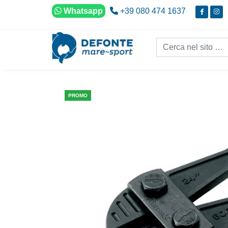
Vai al contenuto
Whatsapp
+39 080 474 1637
Cerca nel sito...
PROMO