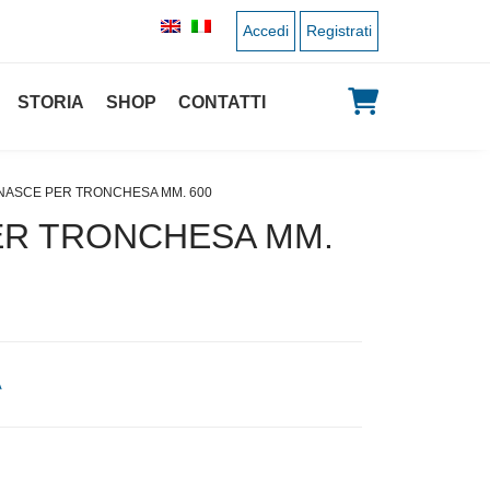
Accedi
Registrati
STORIA
SHOP
CONTATTI
NASCE PER TRONCHESA MM. 600
ER TRONCHESA MM.
A
zo originale era: 28,00 €.
Il prezzo attuale è: 14,00 €.