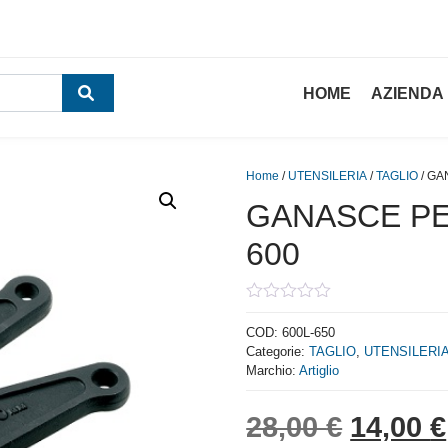
HOME
AZIENDA
Home
/
UTENSILERIA
/
TAGLIO
/ GA
GANASCE P
600
0
out
COD:
600L-650
of
Categorie:
TAGLIO
,
UTENSILERI
5
Marchio:
Artiglio
Il prez
28,00
€
14,00
€