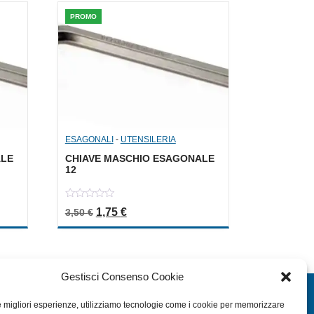
PROMO
ESAGONALI
-
UTENSILERIA
ALE
CHIAVE MASCHIO ESAGONALE
12
0
a: 3,50 €.
le è: 1,75 €.
Il prezzo originale era: 3,50 €.
Il prezzo attuale è: 1,75 €.
1,75
€
3,50
€
out
of
5
Gestisci Consenso Cookie
EXTRA
le migliori esperienze, utilizziamo tecnologie come i cookie per memorizzare