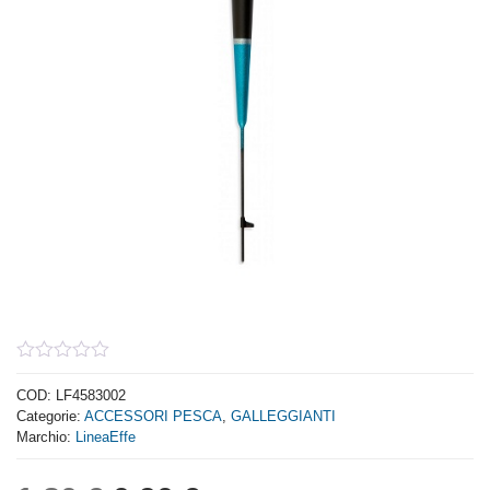
0
out
COD:
LF4583002
of
Categorie:
ACCESSORI PESCA
,
GALLEGGIANTI
5
Marchio:
LineaEffe