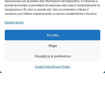
memorizzare e/o accedere alle informazioni del dispositivo. Il consenso a
queste tecnologie ci permetterà di elaborare dati come il comportamento di
CANNE
navigazione o ID unici su questo sito. Non acconsentire o ritirare il
ACCESSORI NAUTICI
consenso può influire negativamente su alcune caratteristiche e funzioni.
ACCESSORI PESCA
Gestisci servizi
EXTRA
Accetta
HOME
Nega
SHOP
Visualizza le preferenze
TERMINI E CONDIZIONI
PRIVACY POLICY
Cookie Policy
Privacy Policy
COOKIE POLICY (UE)
MODULO RESO
© 2024 Defonte Mare - Sport. Tutti i diritti riservati.
PRIVACY POLICY
–
COOKIE POLICY
| Credits:
ITALY SWAG