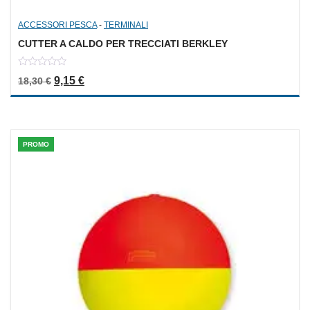
ACCESSORI PESCA
-
TERMINALI
CUTTER A CALDO PER TRECCIATI BERKLEY
0
Il prezzo originale era: 18,30 €.
Il prezzo attuale è: 9,15 €.
9,15
€
18,30
€
out
of
5
PROMO