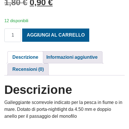
Il prezzo originale era: 1,
Il prezzo attuale è: 
1,80
€
0,90
€
12 disponibili
GALLEGGIANTE DOPPIO ANELLO A PERA DOPPIO ANELLO 
AGGIUNGI AL CARRELLO
Descrizione
Informazioni aggiuntive
Recensioni (0)
Descrizione
Galleggiante scorrevole indicato per la pesca in fiume o in
mare. Dotato di porta-nightlight da 4.50 mm e doppio
anello per il passaggio del monofilo