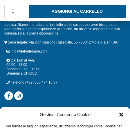
GALLEGGIANTE DOPPIO ANELLO A PERA DOPPIO ANELLO 
AGGIUNGI AL CARRELLO
Defonte Mare Sport offre un'ampia selezione di articoli da pesca sub e
nautica. Siamo in grado di offrire tutto ciò di cui potresti aver bisogno per
dare inizio alle prime esperienze alieutiche, da un vasto assortimento alla
cortesia ed alla piena disponibilità.
Sede legale: Via Don Giustino Russolillo, 56 - 70042 Mola di Bari (BA)
info@defontemare.com
Dal Lun al Ven.
09:00 - 18:00
Sabato: 09:00 - 13:00
Domenica CHIUSO
Telefono
(+39) 080 474 16 37
CATEGORIE
Gestisci Consenso Cookie
SUBACQUEA
Per fornire le migliori esperienze, utilizziamo tecnologie come i cookie per
MULINELLI