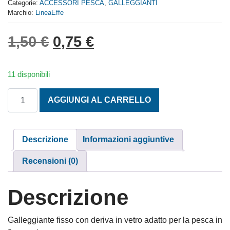
Categorie:
ACCESSORI PESCA
,
GALLEGGIANTI
5
Marchio:
LineaEffe
Il prezzo originale era: 1,
Il prezzo attuale è: 
1,50
€
0,75
€
11 disponibili
GALLEGGIANTE CLASSICO VIOLA-ROSSO GR. 10 quantit
AGGIUNGI AL CARRELLO
Descrizione
Informazioni aggiuntive
Recensioni (0)
Descrizione
Galleggiante fisso con deriva in vetro adatto per la pesca in