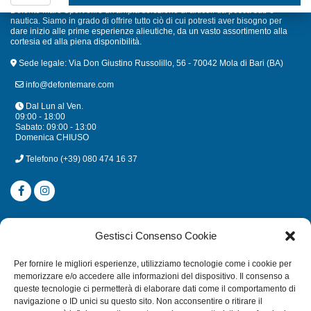
Defonte Mare Sport offre un'ampia selezione di articoli da pesca sub e
nautica. Siamo in grado di offrire tutto ciò di cui potresti aver bisogno per
dare inizio alle prime esperienze alieutiche, da un vasto assortimento alla
cortesia ed alla piena disponibilità.
Sede legale: Via Don Giustino Russolillo, 56 - 70042 Mola di Bari (BA)
info@defontemare.com
Dal Lun al Ven.
09:00 - 18:00
Sabato: 09:00 - 13:00
Domenica CHIUSO
Telefono
(+39) 080 474 16 37
CATEGORIE
Gestisci Consenso Cookie
SUBACQUEA
Per fornire le migliori esperienze, utilizziamo tecnologie come i cookie per
MULINELLI
memorizzare e/o accedere alle informazioni del dispositivo. Il consenso a
queste tecnologie ci permetterà di elaborare dati come il comportamento di
CANNE
navigazione o ID unici su questo sito. Non acconsentire o ritirare il