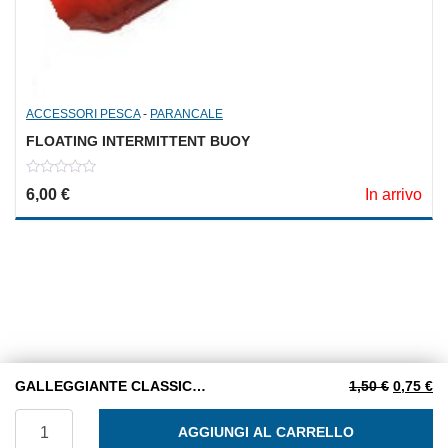
ACCESSORI PESCA
-
PARANCALE
FLOATING INTERMITTENT BUOY
0
6,00
€
In arrivo
out
of
5
Il prezzo
Il
GALLEGGIANTE CLASSICO VIOLA-ROSSO GR. 10
1,50
€
0,75
€
GALLEGGIANTE CLASSICO VIOLA-ROSSO GR. 10 quantit
AGGIUNGI AL CARRELLO