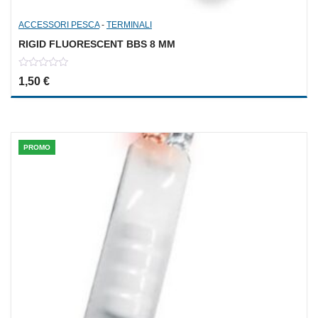
ACCESSORI PESCA
-
TERMINALI
RIGID FLUORESCENT BBS 8 MM
0
1,50
€
out
of
5
PROMO