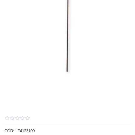
0
out
COD:
LF4123100
of