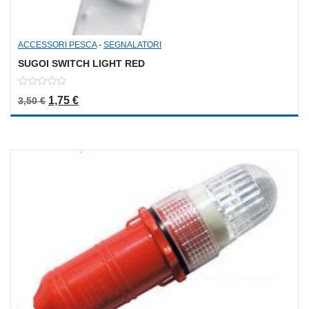
ACCESSORI PESCA
-
SEGNALATORI
SUGOI SWITCH LIGHT RED
0
Il prezzo originale era: 3,50 €.
Il prezzo attuale è: 1,75 €.
1,75
€
3,50
€
out
of
5