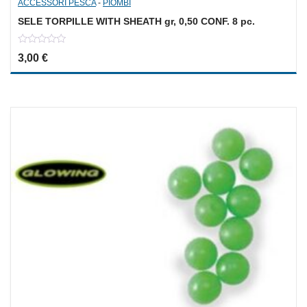
ACCESSORI PESCA
-
PIOMBI
SELE TORPILLE WITH SHEATH gr, 0,50 CONF. 8 pc.
0
3,00
€
out
of
5