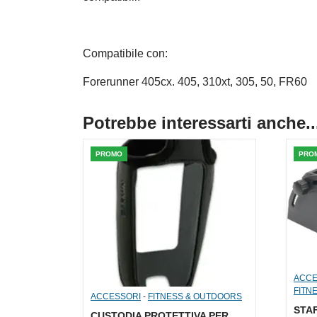
Compatibile con:
Forerunner 405cx. 405, 310xt, 305, 50, FR60
Potrebbe interessarti anche..
PROMO
PRO
ACCE
FITN
ACCESSORI
-
FITNESS & OUTDOORS
STAF
CUSTODIA PROTETTIVA PER