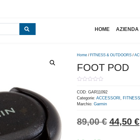
HOME
AZIENDA
Home
/
FITNESS & OUTDOORS
/
AC
FOOT POD
0
out
COD:
GAR11092
of
Categorie:
ACCESSORI
,
FITNES
5
Marchio:
Garmin
Il prez
89,00
€
44,50
€