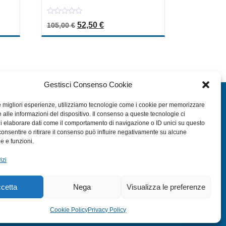
0
era: 29,99 €.
uale è: 15,00 €.
Il prezzo originale era: 105,00 €.
Il prezzo attuale è: 52,50 €.
52,50
€
105,00
€
out
of
5
Gestisci Consenso Cookie
EXTRA
le migliori esperienze, utilizziamo tecnologie come i cookie per memorizzare
 alle informazioni del dispositivo. Il consenso a queste tecnologie ci
HOME
i elaborare dati come il comportamento di navigazione o ID unici su questo
SHOP
consentire o ritirare il consenso può influire negativamente su alcune
he e funzioni.
TERMINI E CONDIZIONI
izi
PRIVACY POLICY
COOKIE POLICY (UE)
cetta
Nega
Visualizza le preferenze
MODULO RESO
Cookie Policy
Privacy Policy