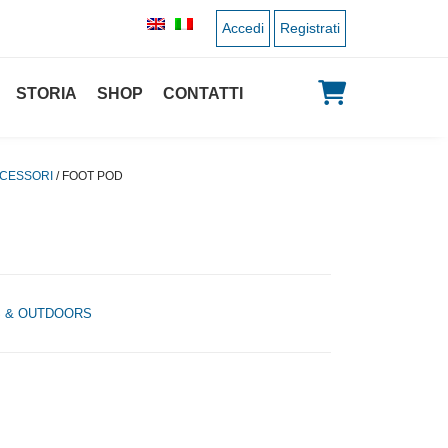
Accedi
Registrati
STORIA
SHOP
CONTATTI
CESSORI
/ FOOT POD
S & OUTDOORS
zo originale era: 89,00 €.
Il prezzo attuale è: 44,50 €.