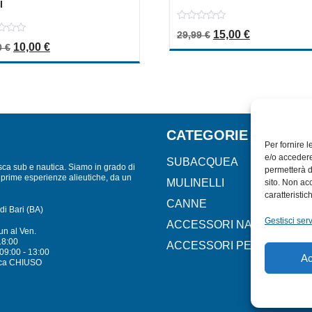
I
0
Il prezzo originale 
Il prezzo att
15,00
€
29,99
€
out
Il prezzo originale era: 20,00 €.
Il prezzo attuale è: 10,00 €.
10,00
€
of
0
€
5
CATEGORIE
Per fornire 
e/o accedere
SUBACQUEA
sca sub e nautica. Siamo in grado di
permetterà d
lle prime esperienze alieutiche, da un
MULINELLI
sito. Non ac
caratteristic
CANNE
di Bari (BA)
Gestisci serv
ACCESSORI NAUTICI
un al Ven.
18:00
ACCESSORI PESCA
09:00 - 13:00
Ac
ca CHIUSO