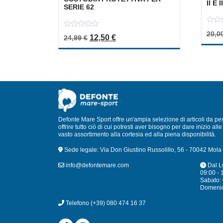
II E II
SERIE 62
0
20,0
0
out
Il prezzo originale era: 24,99 €.
Il prezzo attuale è: 12,50 €.
12,50
€
24,99
€
out
of
of
5
5
Defonte Mare Sport offre un'ampia selezione di articoli da pe
offrire tutto ciò di cui potresti aver bisogno per dare inizio a
vasto assortimento alla cortesia ed alla piena disponibilità.
Sede legale: Via Don Giustino Russolillo, 56 - 70042 Mola 
info@defontemare.com
Dal L
09:00 - 
Sabato: 
Domeni
Telefono
(+39) 080 474 16 37