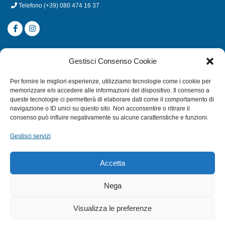
Telefono
(+39) 080 474 16 37
CATEGORIE
Gestisci Consenso Cookie
SUBACQUEA
Per fornire le migliori esperienze, utilizziamo tecnologie come i cookie per
MULINELLI
memorizzare e/o accedere alle informazioni del dispositivo. Il consenso a
queste tecnologie ci permetterà di elaborare dati come il comportamento di
CANNE
navigazione o ID unici su questo sito. Non acconsentire o ritirare il
ACCESSORI NAUTICI
consenso può influire negativamente su alcune caratteristiche e funzioni.
ACCESSORI PESCA
Gestisci servizi
EXTRA
Accetta
HOME
Nega
SHOP
Visualizza le preferenze
TERMINI E CONDIZIONI