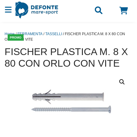
Vai al contenuto
Home
/
FERRAMENTA
/
TASSELLI
/ FISCHER PLASTICA M. 8 X 80 CON
PROMO
ORLO CON VITE
FISCHER PLASTICA M. 8 X
80 CON ORLO CON VITE