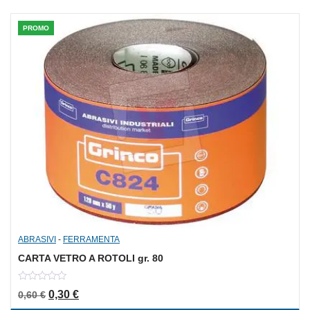
PROMO
ABRASIVI
-
FERRAMENTA
CARTA VETRO A ROTOLI gr. 80
0
Il prezzo originale era: 0,60 €.
Il prezzo attuale è: 0,30 €.
0,30
€
0,60
€
out
of