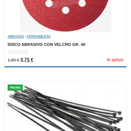
ABRASIVI
-
FERRAMENTA
DISCO ABRASIVO CON VELCRO GR. 40
0
Il prezzo originale era: 1,50 €.
Il prezzo attuale è: 0,75 €.
0,75
€
In arrivo
1,50
€
out
of
5
PROMO