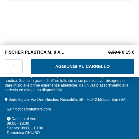
5
Il prezzo
Il
FISCHER PLASTICA M. 8 X 80 CON ORLO CON VITE
0,30
€
0,15
€
FISCHER PLASTICA M. 8 X 80 CON ORLO CON VITE quant
AGGIUNGI AL CARRELLO
Defonte Mare Sport offre un'ampia selezione di articoli da pesca sub e
nautica. Siamo in grado di offrire tutto ciò di cui potresti aver bisogno per
dare inizio alle prime esperienze alieutiche, da un vasto assortimento alla
cortesia ed alla piena disponibilità.
Sede legale: Via Don Giustino Russolillo, 56 - 70042 Mola di Bari (BA)
info@defontemare.com
Dal Lun al Ven.
09:00 - 18:00
Sabato: 09:00 - 13:00
Domenica CHIUSO