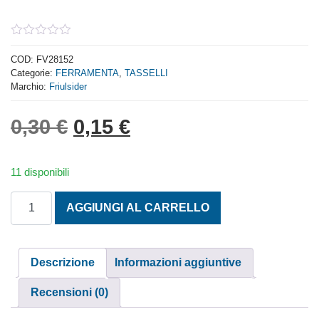
0
out
COD:
FV28152
of
Categorie:
FERRAMENTA
,
TASSELLI
5
Marchio:
Friulsider
Il prezzo originale era: 0,
Il prezzo attuale è: 
0,30
€
0,15
€
11 disponibili
FISCHER PLASTICA M. 8 X 80 CON ORLO CON VITE quant
AGGIUNGI AL CARRELLO
Descrizione
Informazioni aggiuntive
Recensioni (0)