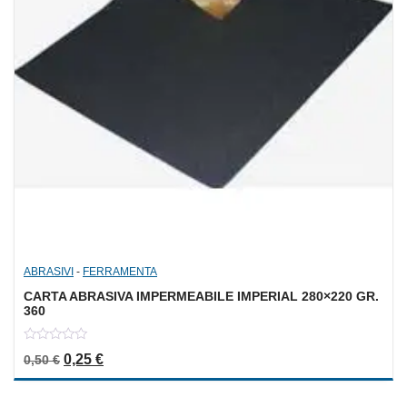
ABRASIVI
-
FERRAMENTA
CARTA ABRASIVA IMPERMEABILE IMPERIAL 280×220 GR.
360
0
Il prezzo originale era: 0,50 €.
Il prezzo attuale è: 0,25 €.
0,25
€
0,50
€
out
of
5