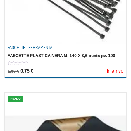
FASCETTE
-
FERRAMENTA
FASCETTE PLASTICA NERA M. 140 X 3,6 busta pz. 100
0
Il prezzo originale era: 1,50 €.
Il prezzo attuale è: 0,75 €.
0,75
€
In arrivo
1,50
€
out
of
5
PROMO