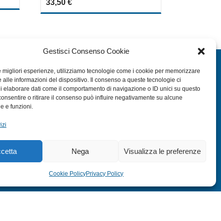
33,50
€
out
of
5
Gestisci Consenso Cookie
EXTRA
le migliori esperienze, utilizziamo tecnologie come i cookie per memorizzare
 alle informazioni del dispositivo. Il consenso a queste tecnologie ci
HOME
i elaborare dati come il comportamento di navigazione o ID unici su questo
SHOP
consentire o ritirare il consenso può influire negativamente su alcune
he e funzioni.
TERMINI E CONDIZIONI
izi
PRIVACY POLICY
COOKIE POLICY (UE)
cetta
Nega
Visualizza le preferenze
MODULO RESO
Cookie Policy
Privacy Policy
s:
ITALY SWAG