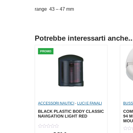
range 43 – 47 mm
Potrebbe interessarti anche..
PROMO
ACCESSORI NAUTICI
-
LUCI E FANALI
BUSS
BLACK PLASTIC BODY CLASSIC
COM
NAVIGATION LIGHT RED
94 M
MOU
0