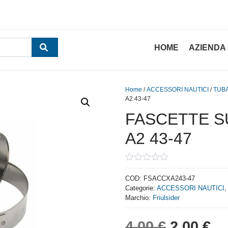
HOME
AZIENDA
Home
/
ACCESSORI NAUTICI
/
TUBA
A2 43-47
FASCETTE S
A2 43-47
0
out
COD:
FSACCXA243-47
of
Categorie:
ACCESSORI NAUTICI
5
Marchio:
Friulsider
Il prezzo
Il
4,00
€
2,00
€