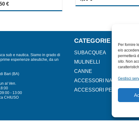
out
,50
€
of
5
CATEGORIE
Per fornire 
e/o accedere
SUBACQUEA
sca sub e nautica. Siamo in grado di
permetterà d
lle prime esperienze alieutiche, da un
MULINELLI
sito. Non ac
caratteristic
CANNE
di Bari (BA)
Gestisci serv
ACCESSORI NAUTICI
un al Ven.
18:00
ACCESSORI PESCA
09:00 - 13:00
Ac
ca CHIUSO
Mare - Sport. Tutti i diritti riservati.
PRIVACY POLICY
–
COOKIE POLICY
| Credit