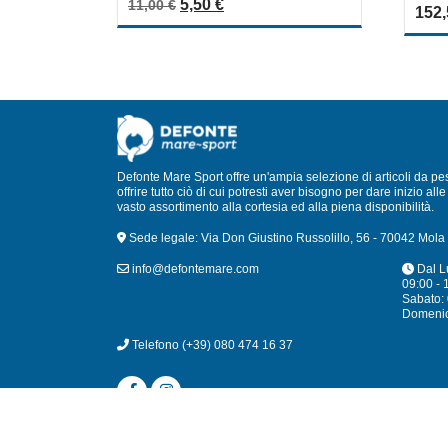
Il prezzo originale era: 11,00 €.
Il prezzo attuale è: 5,50 €.
5,50
€
0
11,00
€
out
152
out
of
of
5
5
Defonte Mare Sport offre un'ampia selezione di articoli da pe
offrire tutto ciò di cui potresti aver bisogno per dare inizio a
vasto assortimento alla cortesia ed alla piena disponibilità.
Sede legale: Via Don Giustino Russolillo, 56 - 70042 Mola 
info@defontemare.com
Dal L
09:00 - 
Sabato: 
Domeni
Telefono
(+39) 080 474 16 37
© 2024 Defonte 