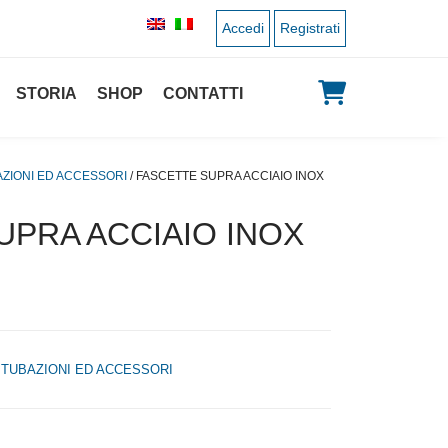
Accedi
Registrati
STORIA
SHOP
CONTATTI
ZIONI ED ACCESSORI
/ FASCETTE SUPRA ACCIAIO INOX
UPRA ACCIAIO INOX
,
TUBAZIONI ED ACCESSORI
 originale era: 4,00 €.
 prezzo attuale è: 2,00 €.