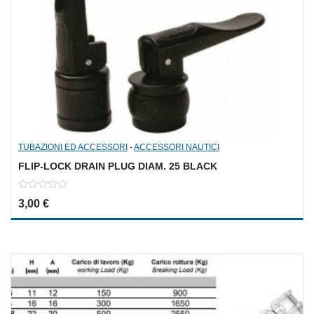
TUBAZIONI ED ACCESSORI
-
ACCESSORI NAUTICI
FLIP-LOCK DRAIN PLUG DIAM. 25 BLACK
0
3,00
€
out
of
5