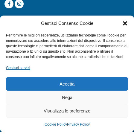
CATEGORIE
Gestisci Consenso Cookie
SUBACQUEA
Per fornire le migliori esperienze, utilizziamo tecnologie come i cookie per
MULINELLI
memorizzare e/o accedere alle informazioni del dispositivo. Il consenso a
queste tecnologie ci permetterà di elaborare dati come il comportamento di
CANNE
navigazione o ID unici su questo sito. Non acconsentire o ritirare il
ACCESSORI NAUTICI
consenso può influire negativamente su alcune caratteristiche e funzioni.
ACCESSORI PESCA
Gestisci servizi
EXTRA
Accetta
HOME
Nega
SHOP
Visualizza le preferenze
TERMINI E CONDIZIONI
PRIVACY POLICY
Cookie Policy
Privacy Policy
COOKIE POLICY (UE)