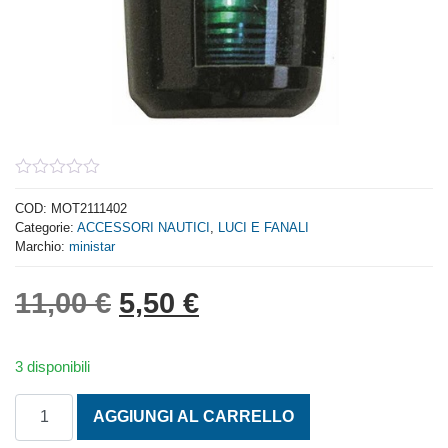
0
out
COD:
MOT2111402
of
Categorie:
ACCESSORI NAUTICI
,
LUCI E FANALI
5
Marchio:
ministar
Il prezzo originale era: 1
Il prezzo attuale è:
11,00
€
5,50
€
3 disponibili
FANALE VIA VERDE PICCOLO 112,5 ° PLASTICA STRUTT
AGGIUNGI AL CARRELLO