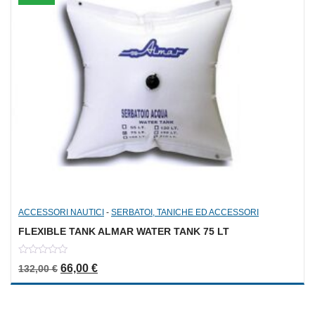
ACCESSORI NAUTICI
-
SERBATOI, TANICHE ED ACCESSORI
FLEXIBLE TANK ALMAR WATER TANK 75 LT
0
Il prezzo originale era: 132,00 €.
Il prezzo attuale è: 66,00 €.
66,00
€
132,00
€
out
of
5