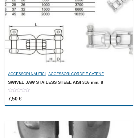
ACCESSORI NAUTICI
-
ACCESSORI CORDE E CATENE
SWIVEL JAW STAILESS STEEL AISI 316 mm. 8
0
7,50
€
out
of
5