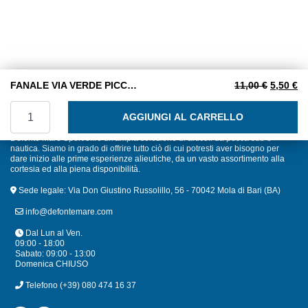
Il prezz
Il
FANALE VIA VERDE PICCOLO 112,5 ° PLASTICA STRUTTURA NERA
11,00
€
5,50
€
FANALE VIA VERDE PICCOLO 112,5 ° PLASTICA STRUTT
AGGIUNGI AL CARRELLO
Defonte Mare Sport offre un'ampia selezione di articoli da pesca sub e
nautica. Siamo in grado di offrire tutto ciò di cui potresti aver bisogno per
dare inizio alle prime esperienze alieutiche, da un vasto assortimento alla
cortesia ed alla piena disponibilità.
Sede legale: Via Don Giustino Russolillo, 56 - 70042 Mola di Bari (BA)
info@defontemare.com
Dal Lun al Ven.
09:00 - 18:00
Sabato: 09:00 - 13:00
Domenica CHIUSO
Telefono
(+39) 080 474 16 37