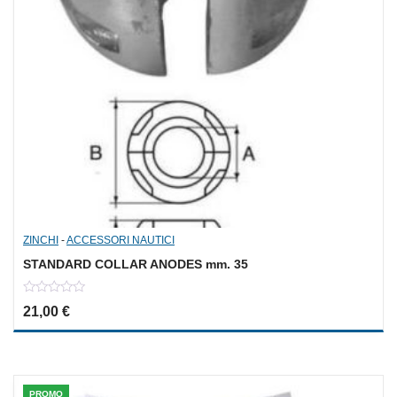
ZINCHI
-
ACCESSORI NAUTICI
STANDARD COLLAR ANODES mm. 35
0
21,00
€
out
of
5
PROMO