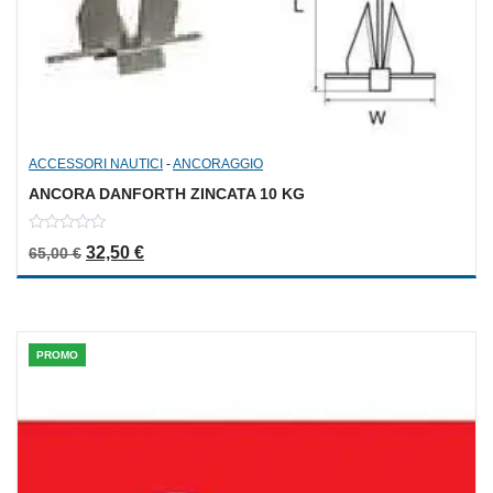
ACCESSORI NAUTICI
-
ANCORAGGIO
ANCORA DANFORTH ZINCATA 10 KG
0
Il prezzo originale era: 65,00 €.
Il prezzo attuale è: 32,50 €.
32,50
€
65,00
€
out
of
5
PROMO