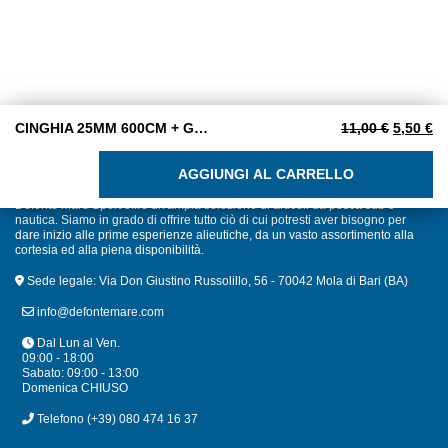
Il prezz
Il
CINGHIA 25MM 600CM + GANCI
11,00
€
5,50
€
CINGHIA 25MM 600CM + GANCI quantità
AGGIUNGI AL CARRELLO
Defonte Mare Sport offre un'ampia selezione di articoli da pesca sub e
nautica. Siamo in grado di offrire tutto ciò di cui potresti aver bisogno per
dare inizio alle prime esperienze alieutiche, da un vasto assortimento alla
cortesia ed alla piena disponibilità.
Sede legale: Via Don Giustino Russolillo, 56 - 70042 Mola di Bari (BA)
info@defontemare.com
Dal Lun al Ven.
09:00 - 18:00
Sabato: 09:00 - 13:00
Domenica CHIUSO
Telefono
(+39) 080 474 16 37