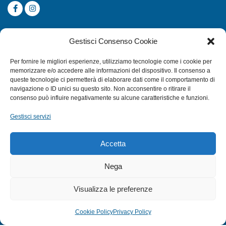
CATEGORIE
Gestisci Consenso Cookie
SUBACQUEA
Per fornire le migliori esperienze, utilizziamo tecnologie come i cookie per
MULINELLI
memorizzare e/o accedere alle informazioni del dispositivo. Il consenso a
queste tecnologie ci permetterà di elaborare dati come il comportamento di
CANNE
navigazione o ID unici su questo sito. Non acconsentire o ritirare il
ACCESSORI NAUTICI
consenso può influire negativamente su alcune caratteristiche e funzioni.
ACCESSORI PESCA
Gestisci servizi
EXTRA
Accetta
HOME
Nega
SHOP
Visualizza le preferenze
TERMINI E CONDIZIONI
PRIVACY POLICY
Cookie Policy
Privacy Policy
COOKIE POLICY (UE)