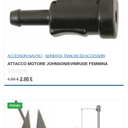
ACCESSORI NAUTICI
-
SERBATOI, TANICHE ED ACCESSORI
ATTACCO MOTORE JOHNSON/EVINRUDE FEMMINA
0
Il prezzo originale era: 4,00 €.
Il prezzo attuale è: 2,00 €.
2,00
€
4,00
€
out
of
5
PROMO