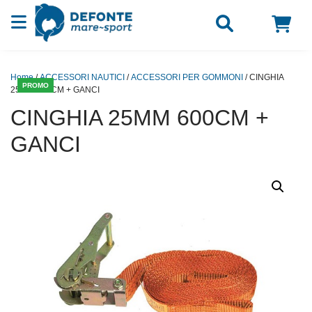
Vai al contenuto
Home
/
ACCESSORI NAUTICI
/
ACCESSORI PER GOMMONI
/ CINGHIA
PROMO
25MM 600CM + GANCI
CINGHIA 25MM 600CM +
GANCI