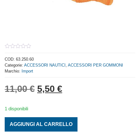
0
out
COD:
63.250.60
of
Categorie:
ACCESSORI NAUTICI
,
ACCESSORI PER GOMMONI
5
Marchio:
Import
Il prezzo originale era: 1
Il prezzo attuale è:
11,00
€
5,50
€
1 disponibili
CINGHIA 25MM 600CM + GANCI quantità
AGGIUNGI AL CARRELLO