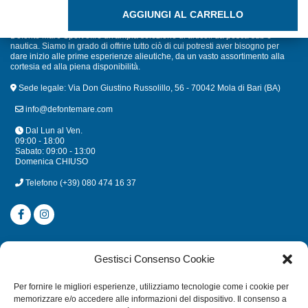
CAVO INTERFACCIA NMEA AUTOPILOTA RAYMARINE S100
AGGIUNGI AL CARRELLO
Defonte Mare Sport offre un'ampia selezione di articoli da pesca sub e
nautica. Siamo in grado di offrire tutto ciò di cui potresti aver bisogno per
dare inizio alle prime esperienze alieutiche, da un vasto assortimento alla
cortesia ed alla piena disponibilità.
Sede legale: Via Don Giustino Russolillo, 56 - 70042 Mola di Bari (BA)
info@defontemare.com
Dal Lun al Ven.
09:00 - 18:00
Sabato: 09:00 - 13:00
Domenica CHIUSO
Telefono
(+39) 080 474 16 37
CATEGORIE
Gestisci Consenso Cookie
SUBACQUEA
Per fornire le migliori esperienze, utilizziamo tecnologie come i cookie per
MULINELLI
memorizzare e/o accedere alle informazioni del dispositivo. Il consenso a