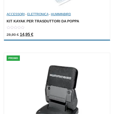
ACCESSORI
-
ELETTRONICA
-
HUMMINBIRD
KIT KAYAK PER TRASDUTTORI DA POPPA
0
Il prezzo originale era: 29,90 €.
Il prezzo attuale è: 14,95 €.
14,95
€
29,90
€
out
of
5
PROMO