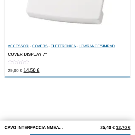
ACCESSORI
-
COVERS
-
ELETTRONICA
-
LOWRANCE/SIMRAD
COVER DISPLAY 7″
0
Il prezzo originale era: 29,00 €.
Il prezzo attuale è: 14,50 €.
14,50
€
29,00
€
out
of
5
Il prezzo 
Il
CAVO INTERFACCIA NMEA AUTOPILOTA RAYMARINE S1000
25,40
€
12,70
€