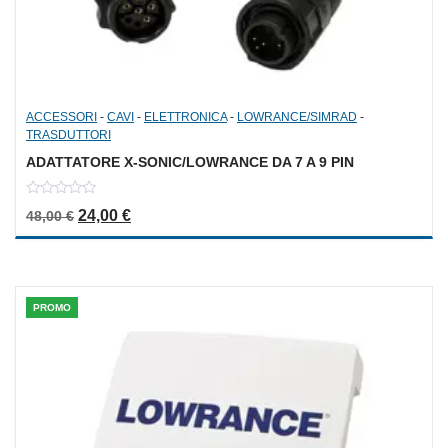
ACCESSORI
-
CAVI
-
ELETTRONICA
-
LOWRANCE/SIMRAD
-
TRASDUTTORI
ADATTATORE X-SONIC/LOWRANCE DA 7 A 9 PIN
0
Il prezzo originale era: 48,00 €.
Il prezzo attuale è: 24,00 €.
24,00
€
48,00
€
out
of
5
PROMO