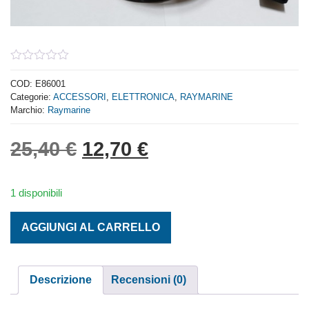
0
out
COD:
E86001
of
Categorie:
ACCESSORI
,
ELETTRONICA
,
RAYMARINE
5
Marchio:
Raymarine
Il prezzo originale era: 
Il prezzo attuale 
25,40
€
12,70
€
1 disponibili
CAVO INTERFACCIA NMEA AUTOPILOTA RAYMARINE S100
AGGIUNGI AL CARRELLO
Descrizione
Recensioni (0)