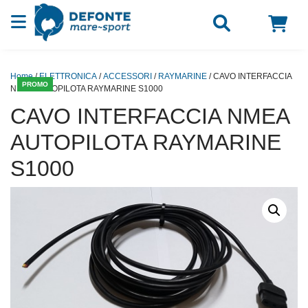
Vai al contenuto
Home
/
ELETTRONICA
/
ACCESSORI
/
RAYMARINE
/ CAVO INTERFACCIA
PROMO
NMEA AUTOPILOTA RAYMARINE S1000
CAVO INTERFACCIA NMEA
AUTOPILOTA RAYMARINE
S1000