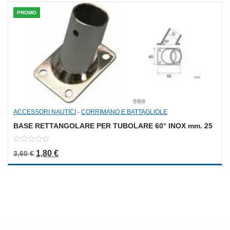
PROMO
ACCESSORI NAUTICI
-
CORRIMANO E BATTAGLIOLE
BASE RETTANGOLARE PER TUBOLARE 60° INOX mm. 25
0
Il prezzo originale era: 3,60 €.
Il prezzo attuale è: 1,80 €.
1,80
€
3,60
€
out
of
5