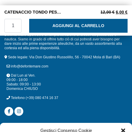
Il prezz
Il
CATENACCIO TONDO PESANTE CON PORTALUCCHETTO INOX MM. 150
12,00
€
6,00
€
CATENACCIO TONDO PESANTE CON PORTALUCCHETTO I
AGGIUNGI AL CARRELLO
Defonte Mare Sport offre un'ampia selezione di articoli da pesca sub e
nautica. Siamo in grado di offrire tutto ciò di cui potresti aver bisogno per
dare inizio alle prime esperienze alieutiche, da un vasto assortimento alla
cortesia ed alla piena disponibilità.
Sede legale: Via Don Giustino Russolillo, 56 - 70042 Mola di Bari (BA)
info@defontemare.com
Dal Lun al Ven.
09:00 - 18:00
Sabato: 09:00 - 13:00
Domenica CHIUSO
Telefono
(+39) 080 474 16 37
CATEGORIE
Gestisci Consenso Cookie