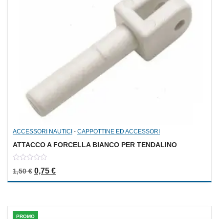
ACCESSORI NAUTICI
-
CAPPOTTINE ED ACCESSORI
ATTACCO A FORCELLA BIANCO PER TENDALINO
0
Il prezzo originale era: 1,50 €.
Il prezzo attuale è: 0,75 €.
0,75
€
1,50
€
out
of
5
PROMO