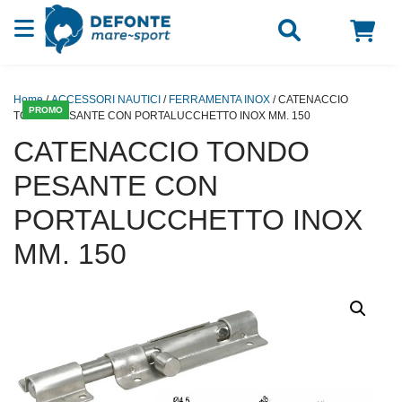
Vai al contenuto
Home
/
ACCESSORI NAUTICI
/
FERRAMENTA INOX
/ CATENACCIO
PROMO
TONDO PESANTE CON PORTALUCCHETTO INOX MM. 150
CATENACCIO TONDO
PESANTE CON
PORTALUCCHETTO INOX
MM. 150