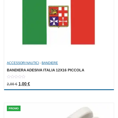
ACCESSORI NAUTICI
-
BANDIERE
BANDIERA ADESIVA ITALIA 12X16 PICCOLA
0
Il prezzo originale era: 2,00 €.
Il prezzo attuale è: 1,00 €.
1,00
€
2,00
€
out
of
5
PROMO