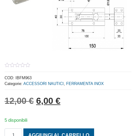
0
out
COD:
IBFM963
of
Categorie:
ACCESSORI NAUTICI
,
FERRAMENTA INOX
5
Il prezzo originale era: 
Il prezzo attuale è:
12,00
€
6,00
€
5 disponibili
CATENACCIO TONDO PESANTE CON PORTALUCCHETTO I
AGGIUNGI AL CARRELLO