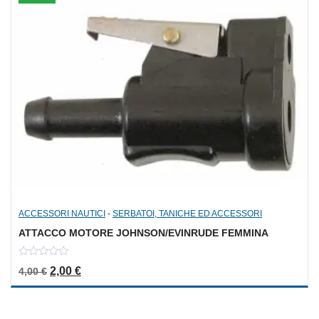
ACCESSORI NAUTICI
-
SERBATOI, TANICHE ED ACCESSORI
ATTACCO MOTORE JOHNSON/EVINRUDE FEMMINA
0
Il prezzo originale era: 4,00 €.
Il prezzo attuale è: 2,00 €.
2,00
€
4,00
€
out
of
5