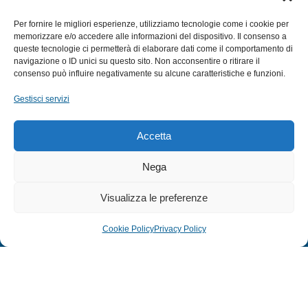
SUBACQUEA
Per fornire le migliori esperienze, utilizziamo tecnologie come i cookie per
MULINELLI
memorizzare e/o accedere alle informazioni del dispositivo. Il consenso a
queste tecnologie ci permetterà di elaborare dati come il comportamento di
CANNE
navigazione o ID unici su questo sito. Non acconsentire o ritirare il
ACCESSORI NAUTICI
consenso può influire negativamente su alcune caratteristiche e funzioni.
ACCESSORI PESCA
Gestisci servizi
EXTRA
Accetta
HOME
Nega
SHOP
Visualizza le preferenze
TERMINI E CONDIZIONI
PRIVACY POLICY
Cookie Policy
Privacy Policy
COOKIE POLICY (UE)
MODULO RESO