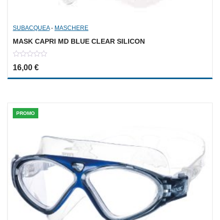
SUBACQUEA
-
MASCHERE
MASK CAPRI MD BLUE CLEAR SILICON
0
16,00
€
out
of
5
PROMO