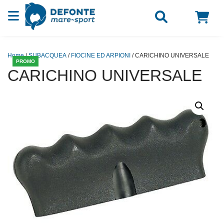
Vai al contenuto
Home
/
SUBACQUEA
/
FIOCINE ED ARPIONI
/ CARICHINO UNIVERSALE
PROMO
CARICHINO UNIVERSALE