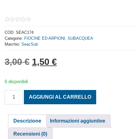
0
out
COD:
SEAC174
of
Categorie:
FIOCINE ED ARPIONI
,
SUBACQUEA
5
Marchio:
SeacSub
Il prezzo originale era: 3,
Il prezzo attuale è: 
3,00
€
1,50
€
6 disponibili
CARICHINO UNIVERSALE quantità
AGGIUNGI AL CARRELLO
Descrizione
Informazioni aggiuntive
Recensioni (0)