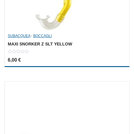
SUBACQUEA
-
BOCCAGLI
MAXI SNORKER Z SLT YELLOW
0
6,00
€
out
of
5