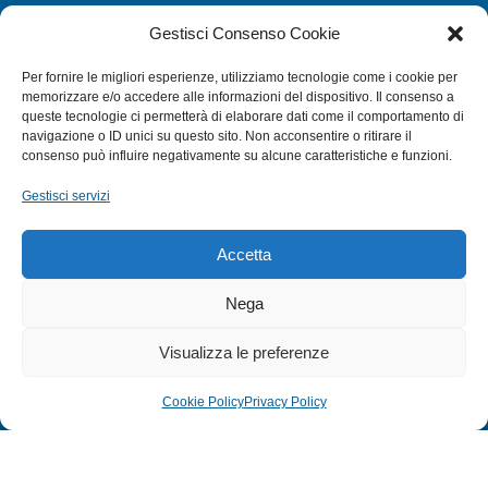
CATEGORIE
Gestisci Consenso Cookie
SUBACQUEA
Per fornire le migliori esperienze, utilizziamo tecnologie come i cookie per
MULINELLI
memorizzare e/o accedere alle informazioni del dispositivo. Il consenso a
queste tecnologie ci permetterà di elaborare dati come il comportamento di
CANNE
navigazione o ID unici su questo sito. Non acconsentire o ritirare il
ACCESSORI NAUTICI
consenso può influire negativamente su alcune caratteristiche e funzioni.
ACCESSORI PESCA
Gestisci servizi
EXTRA
Accetta
HOME
Nega
SHOP
Visualizza le preferenze
TERMINI E CONDIZIONI
PRIVACY POLICY
Cookie Policy
Privacy Policy
COOKIE POLICY (UE)
MODULO RESO