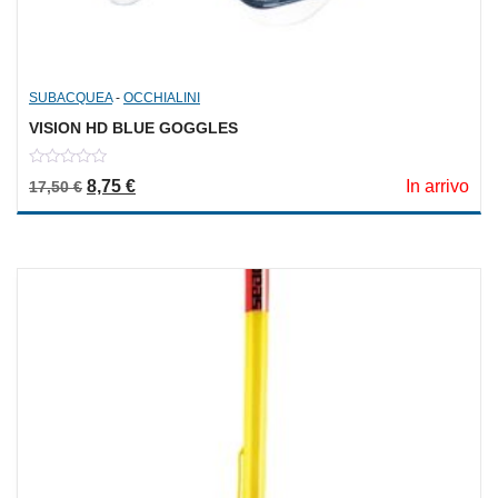
SUBACQUEA
-
OCCHIALINI
VISION HD BLUE GOGGLES
0
Il prezzo originale era: 17,50 €.
Il prezzo attuale è: 8,75 €.
8,75
€
In arrivo
17,50
€
out
of
5