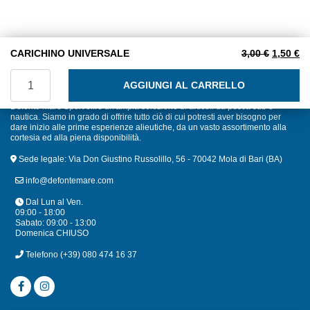
Il prezzo
Il
CARICHINO UNIVERSALE
3,00
€
1,50
€
CARICHINO UNIVERSALE quantità
AGGIUNGI AL CARRELLO
Defonte Mare Sport offre un'ampia selezione di articoli da pesca sub e
nautica. Siamo in grado di offrire tutto ciò di cui potresti aver bisogno per
dare inizio alle prime esperienze alieutiche, da un vasto assortimento alla
cortesia ed alla piena disponibilità.
Sede legale: Via Don Giustino Russolillo, 56 - 70042 Mola di Bari (BA)
info@defontemare.com
Dal Lun al Ven.
09:00 - 18:00
Sabato: 09:00 - 13:00
Domenica CHIUSO
Telefono
(+39) 080 474 16 37