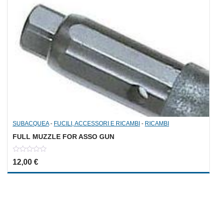
SUBACQUEA
-
FUCILI, ACCESSORI E RICAMBI
-
RICAMBI
FULL MUZZLE FOR ASSO GUN
0
12,00
€
out
of
5