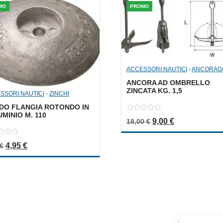
MO
PROMO
ACCESSORI NAUTICI
-
ANCORAG
ANCORA AD OMBRELLO
ZINCATA KG. 1,5
SSORI NAUTICI
-
ZINCHI
DO FLANGIA ROTONDO IN
MINIO M. 110
0
Il prezzo originale 
Il prezzo attu
9,00
€
18,00
€
out
of
5
Il prezzo originale era: 9,90 €.
Il prezzo attuale è: 4,95 €.
4,95
€
€