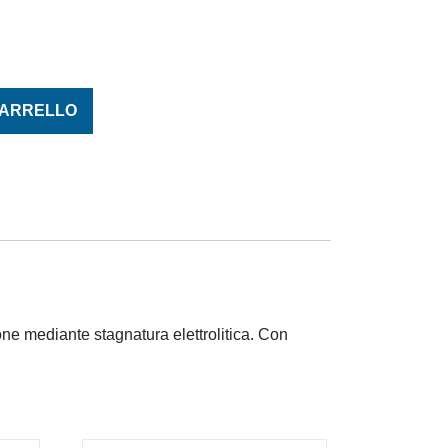
mm. 10,5 cavo 1,5/2,5 quantità
CARRELLO
one mediante stagnatura elettrolitica. Con