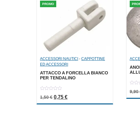
PROMO
PRO
ACCESSORI NAUTICI
-
CAPPOTTINE
ACCE
ED ACCESSORI
ANO
ALLU
ATTACCO A FORCELLA BIANCO
PER TENDALINO
0
9,90
out
0
Il prezzo originale era: 1,50 €.
Il prezzo attuale è: 0,75 €.
0,75
€
of
1,50
€
out
5
of
5