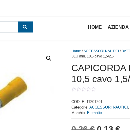
HOME
AZIENDA
Home
/
ACCESSORI NAUTICI
/
BATT
BLU mm. 10,5 cavo 1,5/2,5
CAPICORDA 
10,5 cavo 1,5
0
out
COD:
EL11201291
of
Categorie:
ACCESSORI NAUTICI
5
Marchio:
Elematic
Il prezzo
Il
0,26
€
0,13
€