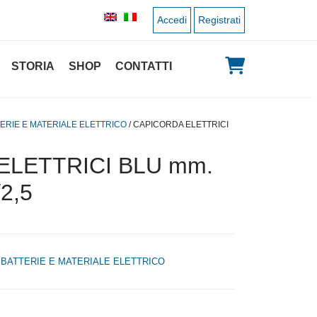
Accedi
Registrati
STORIA
SHOP
CONTATTI
ERIE E MATERIALE ELETTRICO
/ CAPICORDA ELETTRICI
ELETTRICI BLU mm.
/2,5
,
BATTERIE E MATERIALE ELETTRICO
 originale era: 0,26 €.
 prezzo attuale è: 0,13 €.