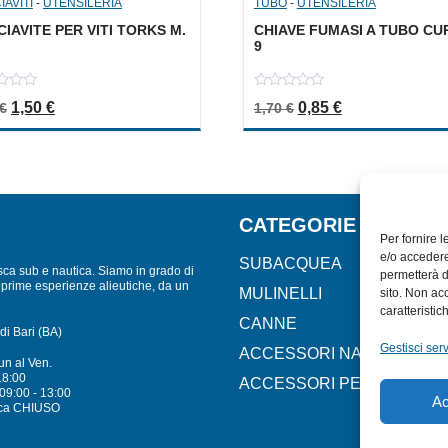
AVITI
-
UTENSILERIA
TUBO
-
UTENSILERIA
IAVITE PER VITI TORKS M.
CHIAVE FUMASI A TUBO CU
9
0
Il prezzo originale era: 3,00 €.
Il prezzo attuale è: 1,50 €.
Il prezzo originale er
Il prezzo attua
1,50
€
0,85
€
€
1,70
€
out
of
5
CATEGORIE
Per fornire 
e/o accedere
SUBACQUEA
sca sub e nautica. Siamo in grado di
permetterà d
lle prime esperienze alieutiche, da un
MULINELLI
sito. Non ac
caratteristic
CANNE
di Bari (BA)
Gestisci serv
ACCESSORI NAUTICI
un al Ven.
18:00
ACCESSORI PESCA
09:00 - 13:00
Ac
ca CHIUSO