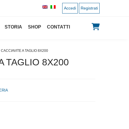
Accedi
Registrati
STORIA
SHOP
CONTATTI
/ CACCIAVITE A TAGLIO 8X200
A TAGLIO 8X200
ERIA
 originale era: 8,30 €.
 prezzo attuale è: 4,15 €.