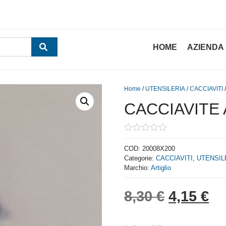
HOME
AZIENDA
Home
/
UTENSILERIA
/
CACCIAVITI
CACCIAVITE 
0
out
COD:
20008X200
of
Categorie:
CACCIAVITI
,
UTENSIL
5
Marchio:
Artiglio
Il prezzo
Il
8,30
€
4,15
€