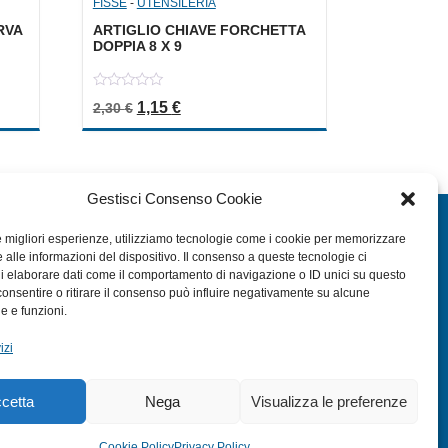
FISSE
-
UTENSILERIA
RVA
ARTIGLIO CHIAVE FORCHETTA
DOPPIA 8 X 9
0
a: 1,70 €.
le è: 0,85 €.
Il prezzo originale era: 2,30 €.
Il prezzo attuale è: 1,15 €.
1,15
€
2,30
€
out
of
5
Gestisci Consenso Cookie
EXTRA
le migliori esperienze, utilizziamo tecnologie come i cookie per memorizzare
 alle informazioni del dispositivo. Il consenso a queste tecnologie ci
HOME
i elaborare dati come il comportamento di navigazione o ID unici su questo
SHOP
consentire o ritirare il consenso può influire negativamente su alcune
he e funzioni.
TERMINI E CONDIZIONI
izi
PRIVACY POLICY
COOKIE POLICY (UE)
cetta
Nega
Visualizza le preferenze
MODULO RESO
Cookie Policy
Privacy Policy