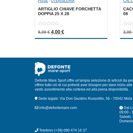
FISSE
-
UTENSILERIA
CACCI
ARTIGLIO CHIAVE FORCHETTA
CACC
DOPPIA 25 X 28
08
0
0
Il prezzo originale era: 8,00 €.
Il prezzo attuale è: 4,00 €.
4,00
€
8,00
€
3,00
out
out
of
of
5
5
Defonte Mare Sport offre un'ampia selezione di articoli da pe
offrire tutto ciò di cui potresti aver bisogno per dare inizio a
vasto assortimento alla cortesia ed alla piena disponibilità.
Sede legale: Via Don Giustino Russolillo, 56 - 70042 Mola 
info@defontemare.com
Dal L
09:00 - 
Sabato: 
Domeni
Telefono
(+39) 080 474 16 37