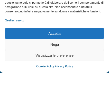
queste tecnologie ci permetterà di elaborare dati come il comportamento di
CANNE
navigazione o ID unici su questo sito. Non acconsentire o ritirare il
ACCESSORI NAUTICI
consenso può influire negativamente su alcune caratteristiche e funzioni.
ACCESSORI PESCA
Gestisci servizi
EXTRA
Accetta
HOME
Nega
SHOP
Visualizza le preferenze
TERMINI E CONDIZIONI
PRIVACY POLICY
Cookie Policy
Privacy Policy
COOKIE POLICY (UE)
MODULO RESO
© 2024 Defonte Mare - Sport. Tutti i diritti riservati.
PRIVACY POLICY
–
COOKIE POLICY
| Credits:
ITALY SWAG