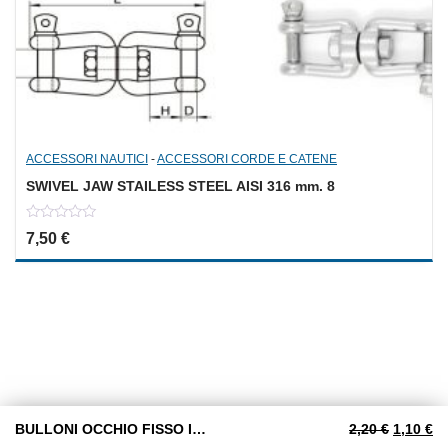
ACCESSORI NAUTICI
-
ACCESSORI CORDE E CATENE
SWIVEL JAW STAILESS STEEL AISI 316 mm. 8
0
7,50
€
out
of
5
Il prezzo
Il
BULLONI OCCHIO FISSO IN ACCIAIO INOX AISI 316 MM. 6
2,20
€
1,10
€