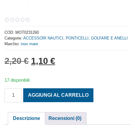
0
out
COD:
MOT0231260
of
Categorie:
ACCESSORI NAUTICI
,
PONTICELLI, GOLFARE E ANELLI
5
Marchio:
inox mare
Il prezzo originale era: 2,
Il prezzo attuale è: 
2,20
€
1,10
€
17 disponibili
BULLONI OCCHIO FISSO IN ACCIAIO INOX AISI 316 MM. 6 
AGGIUNGI AL CARRELLO
Descrizione
Recensioni (0)