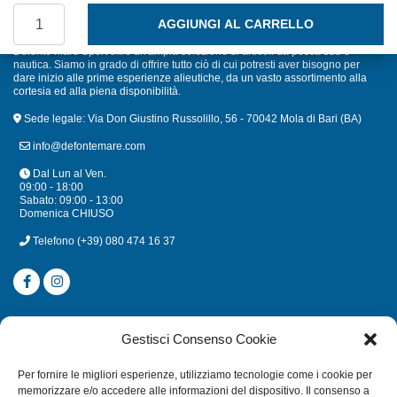
BULLONI OCCHIO FISSO IN ACCIAIO INOX AISI 316 MM. 6 
AGGIUNGI AL CARRELLO
Defonte Mare Sport offre un'ampia selezione di articoli da pesca sub e
nautica. Siamo in grado di offrire tutto ciò di cui potresti aver bisogno per
dare inizio alle prime esperienze alieutiche, da un vasto assortimento alla
cortesia ed alla piena disponibilità.
Sede legale: Via Don Giustino Russolillo, 56 - 70042 Mola di Bari (BA)
info@defontemare.com
Dal Lun al Ven.
09:00 - 18:00
Sabato: 09:00 - 13:00
Domenica CHIUSO
Telefono
(+39) 080 474 16 37
CATEGORIE
Gestisci Consenso Cookie
SUBACQUEA
Per fornire le migliori esperienze, utilizziamo tecnologie come i cookie per
MULINELLI
memorizzare e/o accedere alle informazioni del dispositivo. Il consenso a