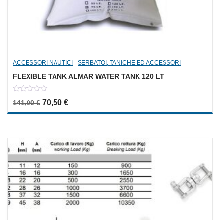
ACCESSORI NAUTICI
-
SERBATOI, TANICHE ED ACCESSORI
FLEXIBLE TANK ALMAR WATER TANK 120 LT
0
Il prezzo originale era: 141,00 €.
Il prezzo attuale è: 70,50 €.
70,50
€
141,00
€
out
of
5