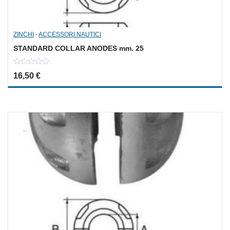
ZINCHI
-
ACCESSORI NAUTICI
STANDARD COLLAR ANODES mm. 25
0
16,50
€
out
of
5