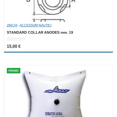
ZINCHI
-
ACCESSORI NAUTICI
STANDARD COLLAR ANODES mm. 19
0
15,00
€
out
of
5
PROMO