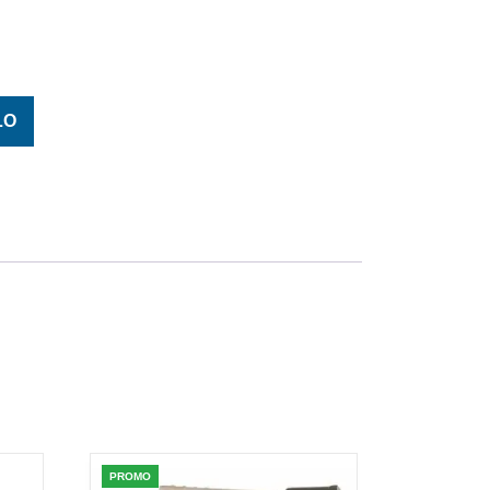
OLA SU BASE PIANA mm. 12 quantità
LO
PROMO