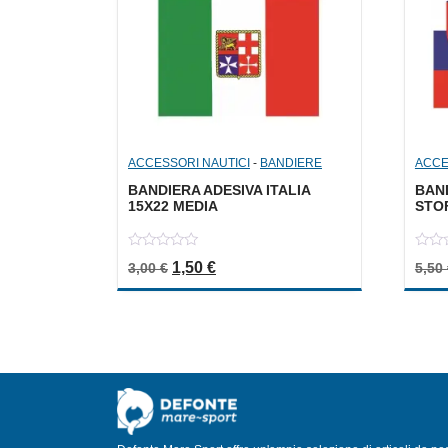
ACCESSORI NAUTICI
-
BANDIERE
ACCE
BANDIERA ADESIVA ITALIA
BAND
15X22 MEDIA
STO
0
0
Il prezzo originale era: 3,00 €.
Il prezzo attuale è: 1,50 €.
1,50
€
3,00
€
5,50
out
out
of
of
5
5