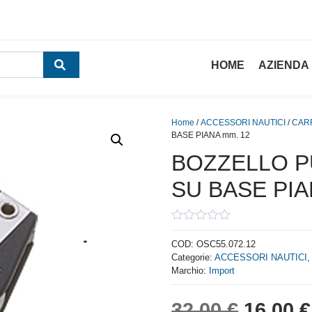
HOME
AZIENDA
Home
/
ACCESSORI NAUTICI
/
CAR
BASE PIANA mm. 12
BOZZELLO P
SU BASE PIA
0
out
COD:
OSC55.072.12
of
Categorie:
ACCESSORI NAUTICI
5
Marchio:
Import
Il prez
32,00
€
16,00
€