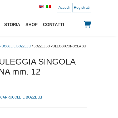
Accedi
Registrati
STORIA
SHOP
CONTATTI
RUCOLE E BOZZELLI
/ BOZZELLO PULEGGIA SINGOLA SU
ULEGGIA SINGOLA
NA mm. 12
,
CARRUCOLE E BOZZELLI
zo originale era: 32,00 €.
Il prezzo attuale è: 16,00 €.