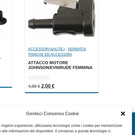
ACCESSORI NAUTICI
-
SERBATOI,
TANICHE ED ACCESSORI
.
ATTACCO MOTORE
JOHNSON/EVINRUDE FEMMINA
a: 7,00 €.
le è: 3,50 €.
0
Il prezzo originale era: 4,00 €.
Il prezzo attuale è: 2,00 €.
2,00
€
4,00
€
out
of
5
Gestisci Consenso Cookie
EXTRA
le migliori esperienze, utilizziamo tecnologie come i cookie per memorizzare
 alle informazioni del dispositivo. Il consenso a queste tecnologie ci
HOME