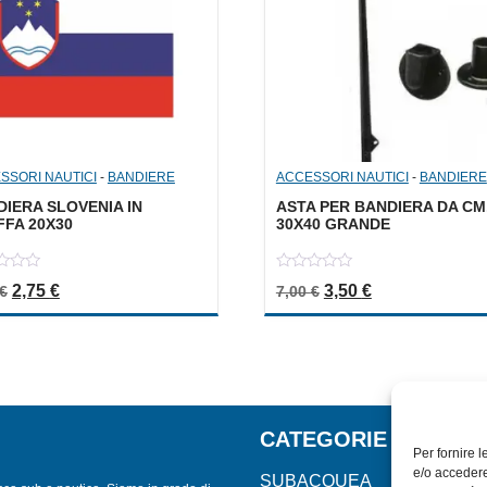
SSORI NAUTICI
-
BANDIERE
ACCESSORI NAUTICI
-
BANDIERE
IERA SLOVENIA IN
ASTA PER BANDIERA DA CM
FFA 20X30
30X40 GRANDE
0
Il prezzo originale era: 5,50 €.
Il prezzo attuale è: 2,75 €.
Il prezzo originale er
Il prezzo attua
2,75
€
3,50
€
€
7,00
€
out
of
5
CATEGORIE
Per fornire 
e/o accedere
SUBACQUEA