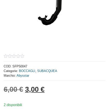
0
out
COD:
SFP50047
of
Categorie:
BOCCAGLI
,
SUBACQUEA
5
Marchio:
Abysstar
Il prezzo originale era: 6,
Il prezzo attuale è: 
6,00
€
3,00
€
2 disponibili