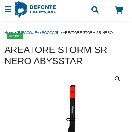
Vai al contenuto
Home
/
SUBACQUEA
/
BOCCAGLI
/ AREATORE STORM SR NERO
PROMO
ABYSSTAR
AREATORE STORM SR
NERO ABYSSTAR