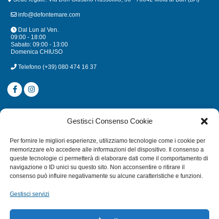
info@defontemare.com
Dal Lun al Ven.
09:00 - 18:00
Sabato: 09:00 - 13:00
Domenica CHIUSO
Telefono
(+39) 080 474 16 37
CATEGORIE
Gestisci Consenso Cookie
SUBACQUEA
Per fornire le migliori esperienze, utilizziamo tecnologie come i cookie per
MULINELLI
memorizzare e/o accedere alle informazioni del dispositivo. Il consenso a
queste tecnologie ci permetterà di elaborare dati come il comportamento di
CANNE
navigazione o ID unici su questo sito. Non acconsentire o ritirare il
ACCESSORI NAUTICI
consenso può influire negativamente su alcune caratteristiche e funzioni.
ACCESSORI PESCA
Gestisci servizi