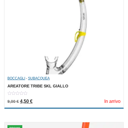
BOCCAGLI
-
SUBACQUEA
AREATORE TRIBE SKL GIALLO
0
Il prezzo originale era: 9,00 €.
Il prezzo attuale è: 4,50 €.
4,50
€
In arrivo
9,00
€
out
of
5