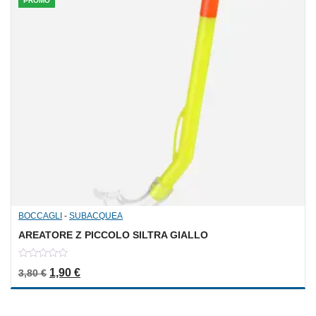
PROMO
BOCCAGLI
-
SUBACQUEA
AREATORE Z PICCOLO SILTRA GIALLO
0
Il prezzo originale era: 3,80 €.
Il prezzo attuale è: 1,90 €.
1,90
€
3,80
€
out
of
5