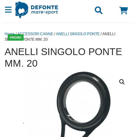
Vai al contenuto
Home
/
ACCESSORI CANNE
/
ANELLI SINGOLO PONTE
/ ANELLI
PROMO
SINGOLO PONTE MM. 20
ANELLI SINGOLO PONTE
MM. 20