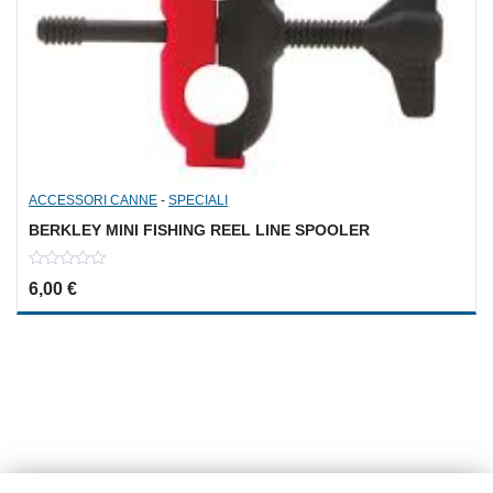
ACCESSORI CANNE
-
SPECIALI
BERKLEY MINI FISHING REEL LINE SPOOLER
0
6,00
€
out
of
5