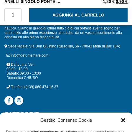
Il prezzo
Il
ANELLI SINGOLO PONTE MM. 20
1,80
€
0,90
€
ANELLI SINGOLO PONTE MM. 20 quantità
AGGIUNGI AL CARRELLO
Defonte Mare Sport offre un'ampia selezione di articoli da pesca sub e
nautica. Siamo in grado di offrire tutto ciò di cui potresti aver bisogno per
dare inizio alle prime esperienze alieutiche, da un vasto assortimento alla
cortesia ed alla piena disponibilità.
Sede legale: Via Don Giustino Russolillo, 56 - 70042 Mola di Bari (BA)
info@defontemare.com
Dal Lun al Ven.
09:00 - 18:00
Sabato: 09:00 - 13:00
Domenica CHIUSO
Telefono
(+39) 080 474 16 37
CATEGORIE
Gestisci Consenso Cookie
SUBACQUEA