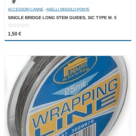
ACCESSORI CANNE
-
ANELLI SINGOLO PONTE
SINGLE BRIDGE LONG STEM GUIDES, SIC TYPE M. 5
0
1,50
€
out
of
5