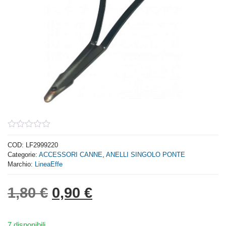
0
out
COD:
LF2999220
of
Categorie:
ACCESSORI CANNE
,
ANELLI SINGOLO PONTE
5
Marchio:
LineaEffe
Il prezzo originale era: 1,
Il prezzo attuale è: 
1,80
€
0,90
€
7 disponibili