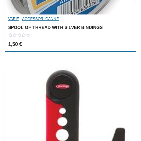
VARIE
-
ACCESSORI CANNE
SPOOL OF THREAD WITH SILVER BINDINGS
0
1,50
€
out
of
5