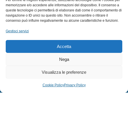
Per fornire le migliori esperienze, utilizziamo tecnologie come i cookie per
MULINELLI
memorizzare e/o accedere alle informazioni del dispositivo. Il consenso a
queste tecnologie ci permetterà di elaborare dati come il comportamento di
CANNE
navigazione o ID unici su questo sito. Non acconsentire o ritirare il
ACCESSORI NAUTICI
consenso può influire negativamente su alcune caratteristiche e funzioni.
ACCESSORI PESCA
Gestisci servizi
EXTRA
Accetta
HOME
Nega
SHOP
Visualizza le preferenze
TERMINI E CONDIZIONI
PRIVACY POLICY
Cookie Policy
Privacy Policy
COOKIE POLICY (UE)
MODULO RESO
© 2024 Defonte Mare - Sport. Tutti i diritti riservati.
PRIVACY POLICY
–