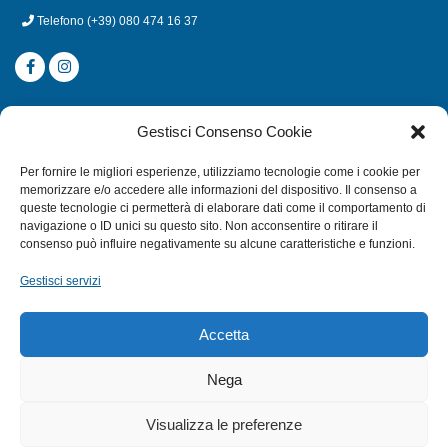
Telefono
(+39) 080 474 16 37
CATEGORIE
Gestisci Consenso Cookie
SUBACQUEA
Per fornire le migliori esperienze, utilizziamo tecnologie come i cookie per
MULINELLI
memorizzare e/o accedere alle informazioni del dispositivo. Il consenso a
queste tecnologie ci permetterà di elaborare dati come il comportamento di
CANNE
navigazione o ID unici su questo sito. Non acconsentire o ritirare il
ACCESSORI NAUTICI
consenso può influire negativamente su alcune caratteristiche e funzioni.
ACCESSORI PESCA
Gestisci servizi
EXTRA
Accetta
HOME
Nega
SHOP
Visualizza le preferenze
TERMINI E CONDIZIONI