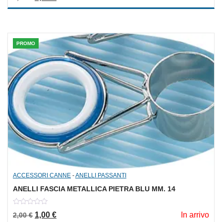
of
5
PROMO
ACCESSORI CANNE
-
ANELLI PASSANTI
ANELLI FASCIA METALLICA PIETRA BLU MM. 14
0
Il prezzo originale era: 2,00 €.
Il prezzo attuale è: 1,00 €.
1,00
€
In arrivo
2,00
€
out