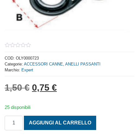
0
out
COD:
OLY0000723
of
Categorie:
ACCESSORI CANNE
,
ANELLI PASSANTI
5
Marchio:
Expert
Il prezzo originale era: 1,
Il prezzo attuale è: 
1,50
€
0,75
€
25 disponibili
ANELLI SCORREV. BHMAG D. 3,5/8 quantità
AGGIUNGI AL CARRELLO