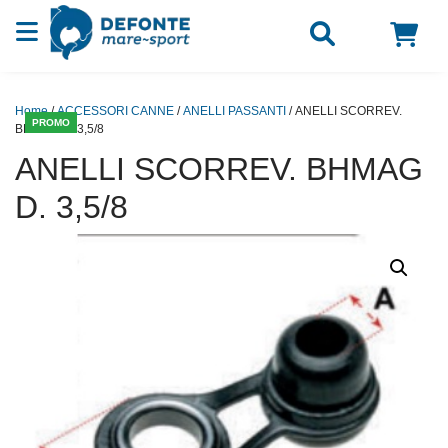
Vai al contenuto
Home
/
ACCESSORI CANNE
/
ANELLI PASSANTI
/ ANELLI SCORREV.
PROMO
BHMAG D. 3,5/8
ANELLI SCORREV. BHMAG
D. 3,5/8