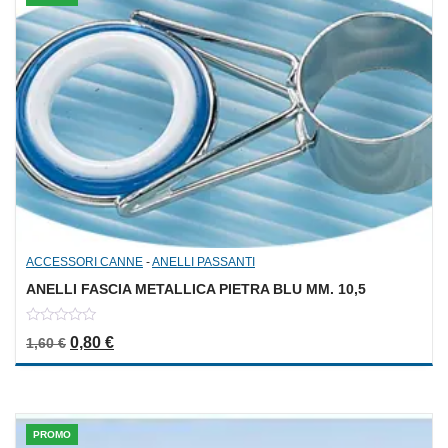
ACCESSORI CANNE
-
ANELLI PASSANTI
ANELLI FASCIA METALLICA PIETRA BLU MM. 10,5
0
Il prezzo originale era: 1,60 €.
Il prezzo attuale è: 0,80 €.
0,80
€
1,60
€
out
of
5
PROMO