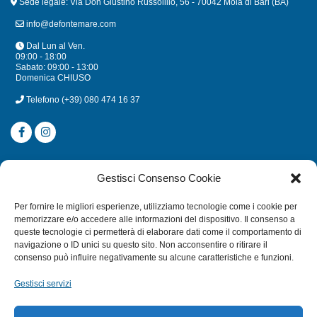
Sede legale: Via Don Giustino Russolillo, 56 - 70042 Mola di Bari (BA)
info@defontemare.com
Dal Lun al Ven.
09:00 - 18:00
Sabato: 09:00 - 13:00
Domenica CHIUSO
Telefono
(+39) 080 474 16 37
CATEGORIE
Gestisci Consenso Cookie
SUBACQUEA
Per fornire le migliori esperienze, utilizziamo tecnologie come i cookie per
MULINELLI
memorizzare e/o accedere alle informazioni del dispositivo. Il consenso a
queste tecnologie ci permetterà di elaborare dati come il comportamento di
CANNE
navigazione o ID unici su questo sito. Non acconsentire o ritirare il
ACCESSORI NAUTICI
consenso può influire negativamente su alcune caratteristiche e funzioni.
ACCESSORI PESCA
Gestisci servizi