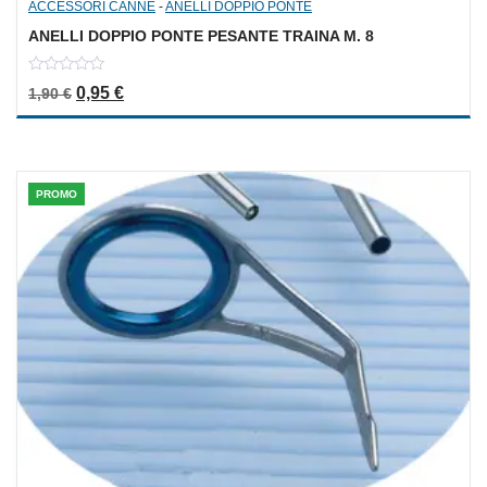
ACCESSORI CANNE
-
ANELLI DOPPIO PONTE
ANELLI DOPPIO PONTE PESANTE TRAINA M. 8
0
Il prezzo originale era: 1,90 €.
Il prezzo attuale è: 0,95 €.
0,95
€
1,90
€
out
of
5
PROMO