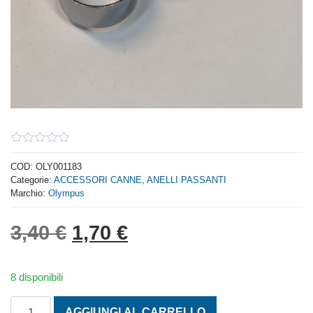
0
out
COD:
OLY001183
of
Categorie:
ACCESSORI CANNE
,
ANELLI PASSANTI
5
Marchio:
Olympus
Il prezzo originale era: 3,
Il prezzo attuale è: 
3,40
€
1,70
€
8 disponibili
ANELLI FASCIA METALLICA PIETRA NERA MM. 27 quantit
AGGIUNGI AL CARRELLO