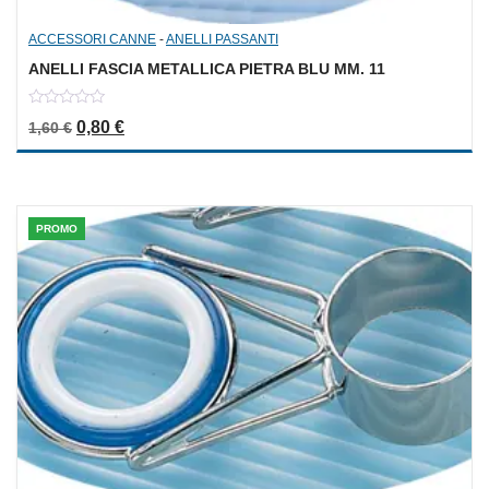
ACCESSORI CANNE
-
ANELLI PASSANTI
ANELLI FASCIA METALLICA PIETRA BLU MM. 11
0
Il prezzo originale era: 1,60 €.
Il prezzo attuale è: 0,80 €.
0,80
€
1,60
€
out
of
5
PROMO