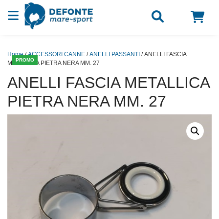
Vai al contenuto
Home
/
ACCESSORI CANNE
/
ANELLI PASSANTI
/ ANELLI FASCIA
PROMO
METALLICA PIETRA NERA MM. 27
ANELLI FASCIA METALLICA
PIETRA NERA MM. 27