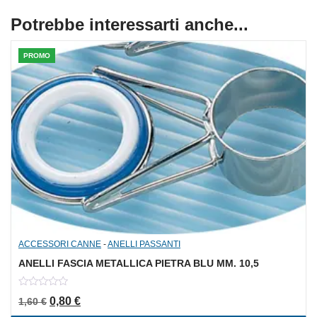
Potrebbe interessarti anche...
PROMO
ACCESSORI CANNE
-
ANELLI PASSANTI
ANELLI FASCIA METALLICA PIETRA BLU MM. 10,5
0
Il prezzo originale era: 1,60 €.
Il prezzo attuale è: 0,80 €.
0,80
€
1,60
€
out
of