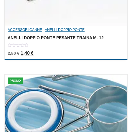
ACCESSORI CANNE
-
ANELLI DOPPIO PONTE
ANELLI DOPPIO PONTE PESANTE TRAINA M. 12
0
Il prezzo originale era: 2,80 €.
Il prezzo attuale è: 1,40 €.
1,40
€
2,80
€
out
of
5
PROMO