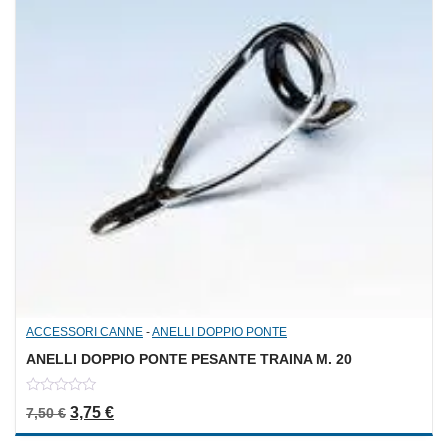
ACCESSORI CANNE
-
ANELLI DOPPIO PONTE
ANELLI DOPPIO PONTE PESANTE TRAINA M. 20
0
Il prezzo originale era: 7,50 €.
Il prezzo attuale è: 3,75 €.
3,75
€
7,50
€
out
of
5