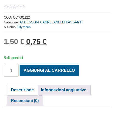
0
out
COD:
OLY001122
of
Categorie:
ACCESSORI CANNE
,
ANELLI PASSANTI
5
Marchio:
Olympus
Il prezzo originale era: 1,
Il prezzo attuale è: 
1,50
€
0,75
€
8 disponibili
ANELLI FASCIA METALLICA PIETRA BLU MM. 9 quantità
AGGIUNGI AL CARRELLO
Descrizione
Informazioni aggiuntive
Recensioni (0)