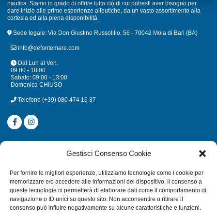
nautica. Siamo in grado di offrire tutto ciò di cui potresti aver bisogno per
dare inizio alle prime esperienze alieutiche, da un vasto assortimento alla
cortesia ed alla piena disponibilità.
Sede legale: Via Don Giustino Russolillo, 56 - 70042 Mola di Bari (BA)
info@defontemare.com
Dal Lun al Ven.
09:00 - 18:00
Sabato: 09:00 - 13:00
Domenica CHIUSO
Telefono
(+39) 080 474 16 37
CATEGORIE
Gestisci Consenso Cookie
SUBACQUEA
Per fornire le migliori esperienze, utilizziamo tecnologie come i cookie per
MULINELLI
memorizzare e/o accedere alle informazioni del dispositivo. Il consenso a
queste tecnologie ci permetterà di elaborare dati come il comportamento di
CANNE
navigazione o ID unici su questo sito. Non acconsentire o ritirare il
ACCESSORI NAUTICI
consenso può influire negativamente su alcune caratteristiche e funzioni.