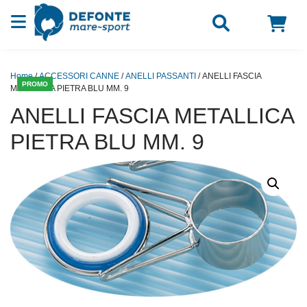
Vai al contenuto
Home
/
ACCESSORI CANNE
/
ANELLI PASSANTI
/ ANELLI FASCIA
PROMO
METALLICA PIETRA BLU MM. 9
ANELLI FASCIA METALLICA
PIETRA BLU MM. 9