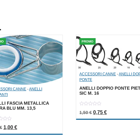
.
MO
PROMO
ACCESSORI CANNE
-
ANELLI DO
PONTE
ANELLI DOPPIO PONTE PIE
SSORI CANNE
-
ANELLI
SIC M. 16
ANTI
LI FASCIA METALLICA
RA BLU MM. 13,5
0
Il prezzo originale er
Il prezzo attua
0,75
€
1,50
€
out
of
5
Il prezzo originale era: 2,00 €.
Il prezzo attuale è: 1,00 €.
1,00
€
€