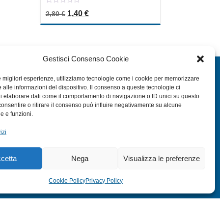
0
Il prezzo originale era: 2,80 €.
Il prezzo attuale è: 1,40 €.
1,40
€
2,80
€
out
of
5
Gestisci Consenso Cookie
EXTRA
le migliori esperienze, utilizziamo tecnologie come i cookie per memorizzare
 alle informazioni del dispositivo. Il consenso a queste tecnologie ci
HOME
i elaborare dati come il comportamento di navigazione o ID unici su questo
SHOP
consentire o ritirare il consenso può influire negativamente su alcune
he e funzioni.
TERMINI E CONDIZIONI
izi
PRIVACY POLICY
COOKIE POLICY (UE)
cetta
Nega
Visualizza le preferenze
MODULO RESO
Cookie Policy
Privacy Policy