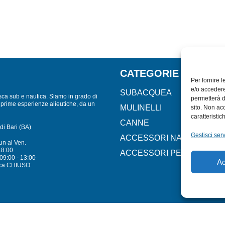
CATEGORIE
Per fornire 
e/o accedere
SUBACQUEA
sca sub e nautica. Siamo in grado di
permetterà d
lle prime esperienze alieutiche, da un
MULINELLI
sito. Non ac
caratteristic
CANNE
di Bari (BA)
Gestisci serv
ACCESSORI NAUTICI
un al Ven.
18:00
ACCESSORI PESCA
09:00 - 13:00
Ac
ca CHIUSO