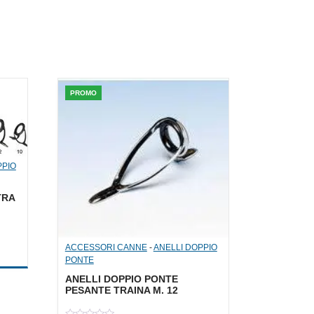
PROMO
PPIO
TRA
ACCESSORI CANNE
-
ANELLI DOPPIO
a: 1,50 €.
le è: 0,75 €.
PONTE
ANELLI DOPPIO PONTE
PESANTE TRAINA M. 12