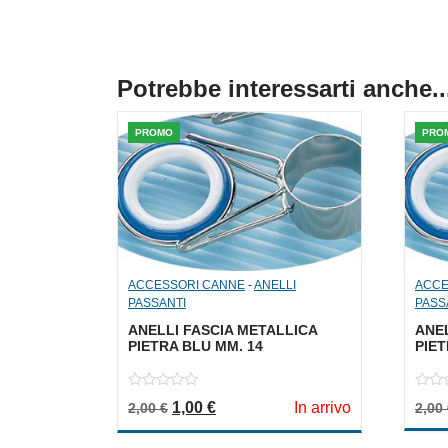
Potrebbe interessarti anche..
PROMO
PRO
ACCESSORI CANNE
-
ANELLI
ACCE
PASSANTI
PASS
ANELLI FASCIA METALLICA
ANEL
PIETRA BLU MM. 14
PIET
0
0
Il prezzo originale era: 2,00 €.
Il prezzo attuale è: 1,00 €.
1,00
€
In arrivo
2,00
€
2,00
out
out
of
of
5
5