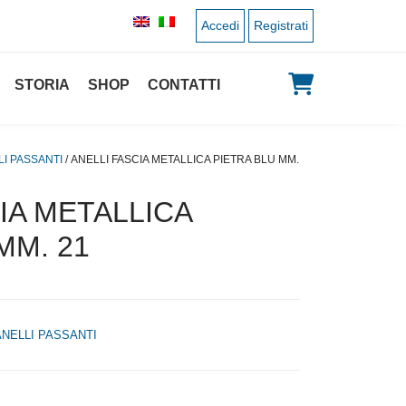
Accedi
Registrati
STORIA
SHOP
CONTATTI
LI PASSANTI
/ ANELLI FASCIA METALLICA PIETRA BLU MM.
IA METALLICA
MM. 21
ANELLI PASSANTI
 originale era: 3,00 €.
 prezzo attuale è: 1,50 €.