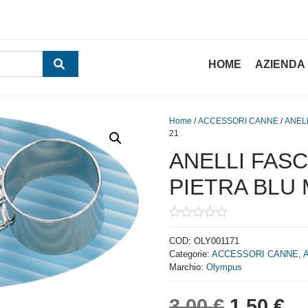
HOME
AZIENDA
Home
/
ACCESSORI CANNE
/
ANEL
21
ANELLI FASC
PIETRA BLU 
0
out
COD:
OLY001171
of
Categorie:
ACCESSORI CANNE
,
5
Marchio:
Olympus
Il prezzo
Il
3,00
€
1,50
€