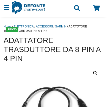
Vai al contenuto
Home
/
ELETTRONICA
/
ACCESSORI
/
GARMIN
/ ADATTATORE
PROMO
TRASDUTTORE DA 8 PIN A 4 PIN
ADATTATORE
TRASDUTTORE DA 8 PIN A
4 PIN