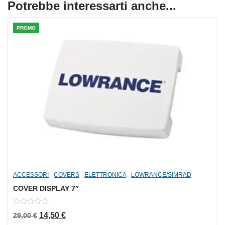
Potrebbe interessarti anche...
PROMO
ACCESSORI
-
COVERS
-
ELETTRONICA
-
LOWRANCE/SIMRAD
COVER DISPLAY 7″
0
Il prezzo originale era: 29,00 €.
Il prezzo attuale è: 14,50 €.
14,50
€
29,00
€
out
of