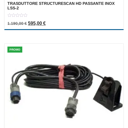
TRASDUTTORE STRUCTURESCAN HD PASSANTE INOX
LSS-2
0
Il prezzo originale era: 1.190,00 €.
Il prezzo attuale è: 595,00 €.
595,00
€
1.190,00
€
out
of
5
PROMO