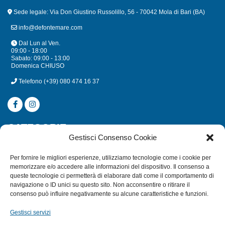
Sede legale: Via Don Giustino Russolillo, 56 - 70042 Mola di Bari (BA)
info@defontemare.com
Dal Lun al Ven.
09:00 - 18:00
Sabato: 09:00 - 13:00
Domenica CHIUSO
Telefono
(+39) 080 474 16 37
CATEGORIE
Gestisci Consenso Cookie
SUBACQUEA
Per fornire le migliori esperienze, utilizziamo tecnologie come i cookie per
MULINELLI
memorizzare e/o accedere alle informazioni del dispositivo. Il consenso a
queste tecnologie ci permetterà di elaborare dati come il comportamento di
CANNE
navigazione o ID unici su questo sito. Non acconsentire o ritirare il
ACCESSORI NAUTICI
consenso può influire negativamente su alcune caratteristiche e funzioni.
ACCESSORI PESCA
Gestisci servizi