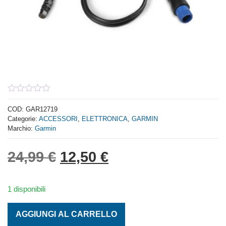
0
out
COD:
GAR12719
of
Categorie:
ACCESSORI
,
ELETTRONICA
,
GARMIN
5
Marchio:
Garmin
Il prezzo originale era: 
Il prezzo attuale 
24,99
€
12,50
€
1 disponibili
ADATTATORE TRASDUTTORE DA 8 PIN A 4 PIN quantità
AGGIUNGI AL CARRELLO