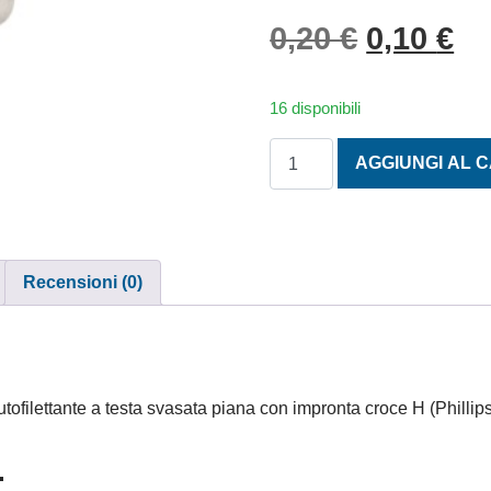
Il prezzo
Il
0,20
€
0,10
€
16 disponibili
TESTA SVASATA PIANA AUT
AGGIUNGI AL 
Recensioni (0)
ilettante a testa svasata piana con impronta croce H (Phillips
.