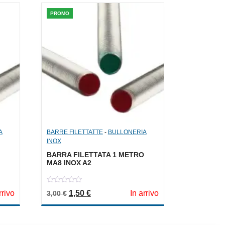
PROMO
A
BARRE FILETTATTE
-
BULLONERIA
INOX
BARRA FILETTATA 1 METRO
MA8 INOX A2
0
a: 4,50 €.
le è: 2,25 €.
Il prezzo originale era: 3,00 €.
Il prezzo attuale è: 1,50 €.
rrivo
1,50
€
In arrivo
3,00
€
out
of
5