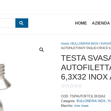
HOME
AZIENDA
Home
/
BULLONERIA INOX
/
SVASAT
AUTOFILETTANTI TAGLIO CROCE 6,
TESTA SVASA
AUTOFILETT
6,3X32 INOX 
0
out
COD:
TSPAUTOFTC6.3X32A2
of
Categorie:
BULLONERIA INOX
,
S
5
Marchio:
inox mare