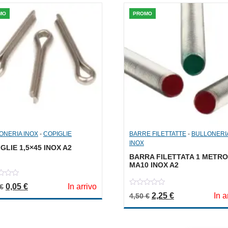
MO
PROMO
ONERIA INOX
-
COPIGLIE
BARRE FILETTATTE
-
BULLONERI
INOX
GLIE 1,5×45 INOX A2
BARRA FILETTATA 1 METRO
MA10 INOX A2
Il prezzo originale era: 0,10 €.
Il prezzo attuale è: 0,05 €.
0,05
€
In arrivo
€
0
Il prezzo originale er
Il prezzo attua
2,25
€
In a
4,50
€
out
of
5