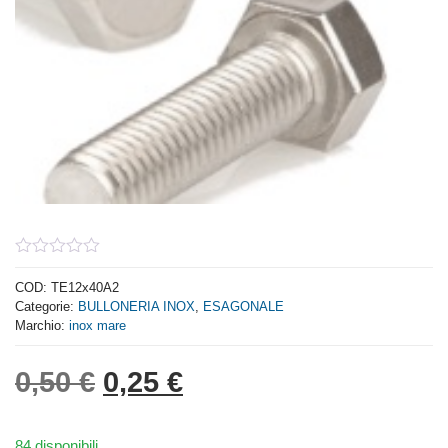
0
out
COD:
TE12x40A2
of
Categorie:
BULLONERIA INOX
,
ESAGONALE
5
Marchio:
inox mare
Il prezzo originale era: 0,
Il prezzo attuale è: 
0,50
€
0,25
€
84 disponibili