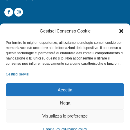
CATEGORIE
Gestisci Consenso Cookie
SUBACQUEA
Per fornire le migliori esperienze, utilizziamo tecnologie come i cookie per
MULINELLI
memorizzare e/o accedere alle informazioni del dispositivo. Il consenso a
queste tecnologie ci permetterà di elaborare dati come il comportamento di
CANNE
navigazione o ID unici su questo sito. Non acconsentire o ritirare il
ACCESSORI NAUTICI
consenso può influire negativamente su alcune caratteristiche e funzioni.
ACCESSORI PESCA
Gestisci servizi
EXTRA
Accetta
HOME
Nega
SHOP
Visualizza le preferenze
TERMINI E CONDIZIONI
PRIVACY POLICY
Cookie Policy
Privacy Policy