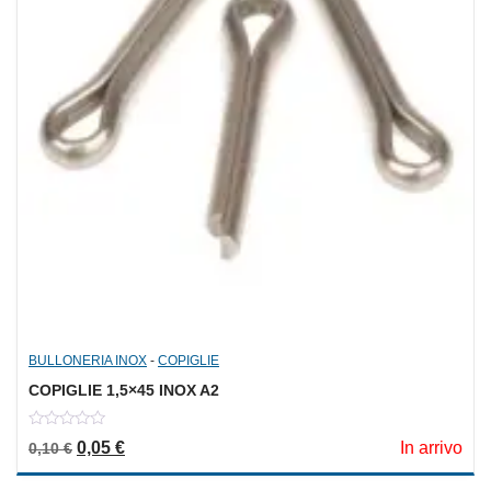
BULLONERIA INOX
-
COPIGLIE
COPIGLIE 1,5×45 INOX A2
0
Il prezzo originale era: 0,10 €.
Il prezzo attuale è: 0,05 €.
0,05
€
In arrivo
0,10
€
out
of
5