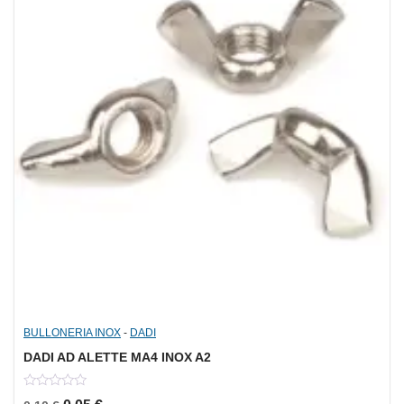
BULLONERIA INOX
-
DADI
DADI AD ALETTE MA4 INOX A2
0