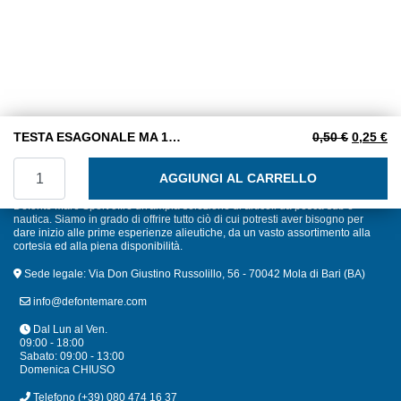
Il prezzo
Il
TESTA ESAGONALE MA 12×40 INOX A2
0,50
€
0,25
€
TESTA ESAGONALE MA 12x40 INOX A2 quantità
AGGIUNGI AL CARRELLO
Defonte Mare Sport offre un'ampia selezione di articoli da pesca sub e
nautica. Siamo in grado di offrire tutto ciò di cui potresti aver bisogno per
dare inizio alle prime esperienze alieutiche, da un vasto assortimento alla
cortesia ed alla piena disponibilità.
Sede legale: Via Don Giustino Russolillo, 56 - 70042 Mola di Bari (BA)
info@defontemare.com
Dal Lun al Ven.
09:00 - 18:00
Sabato: 09:00 - 13:00
Domenica CHIUSO
Telefono
(+39) 080 474 16 37