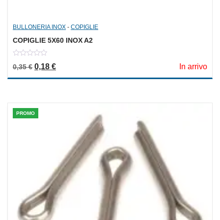
BULLONERIA INOX
-
COPIGLIE
COPIGLIE 5X60 INOX A2
0
Il prezzo originale era: 0,35 €.
Il prezzo attuale è: 0,18 €.
0,18
€
In arrivo
0,35
€
out
of
5
PROMO