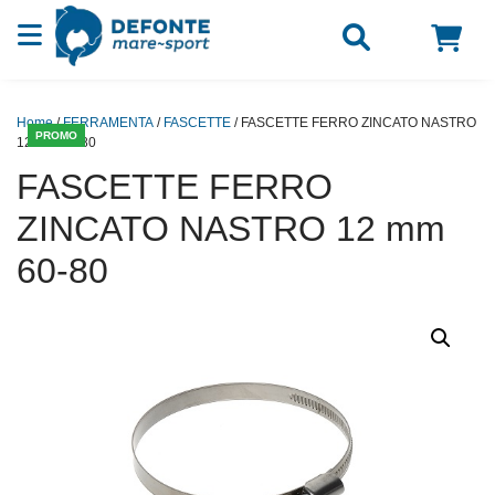
Vai al contenuto
Home
/
FERRAMENTA
/
FASCETTE
/ FASCETTE FERRO ZINCATO NASTRO
PROMO
12 mm 60-80
FASCETTE FERRO
ZINCATO NASTRO 12 mm
60-80