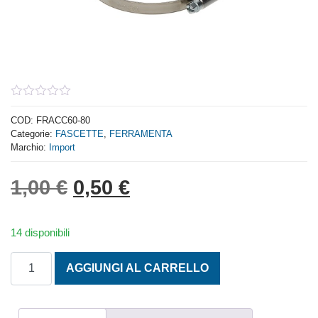
0
out
COD:
FRACC60-80
of
Categorie:
FASCETTE
,
FERRAMENTA
5
Marchio:
Import
Il prezzo originale era: 1,
Il prezzo attuale è: 
1,00
€
0,50
€
14 disponibili
FASCETTE FERRO ZINCATO NASTRO 12 mm 60-80 quanti
AGGIUNGI AL CARRELLO