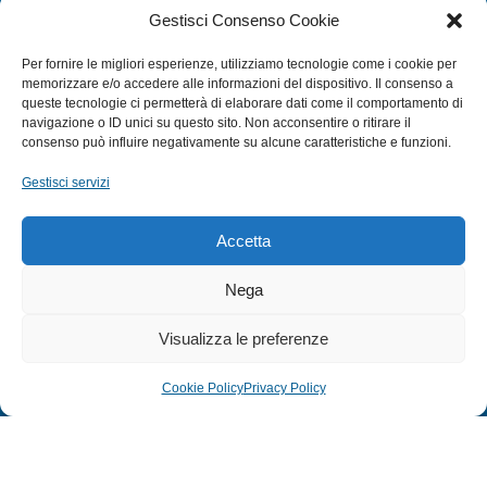
Gestisci Consenso Cookie
SUBACQUEA
Per fornire le migliori esperienze, utilizziamo tecnologie come i cookie per
MULINELLI
memorizzare e/o accedere alle informazioni del dispositivo. Il consenso a
queste tecnologie ci permetterà di elaborare dati come il comportamento di
CANNE
navigazione o ID unici su questo sito. Non acconsentire o ritirare il
ACCESSORI NAUTICI
consenso può influire negativamente su alcune caratteristiche e funzioni.
ACCESSORI PESCA
Gestisci servizi
EXTRA
Accetta
HOME
Nega
SHOP
Visualizza le preferenze
TERMINI E CONDIZIONI
PRIVACY POLICY
Cookie Policy
Privacy Policy
COOKIE POLICY (UE)
MODULO RESO