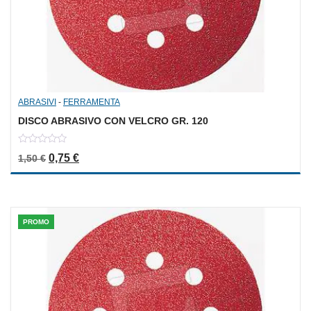
ABRASIVI
-
FERRAMENTA
DISCO ABRASIVO CON VELCRO GR. 120
0
Il prezzo originale era: 1,50 €.
Il prezzo attuale è: 0,75 €.
0,75
€
1,50
€
out
of
5
PROMO