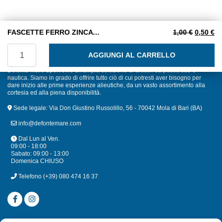
Il prezzo
Il
FASCETTE FERRO ZINCATO NASTRO 12 mm 60-80
1,00
€
0,50
€
FASCETTE FERRO ZINCATO NASTRO 12 mm 60-80 quanti
AGGIUNGI AL CARRELLO
Defonte Mare Sport offre un'ampia selezione di articoli da pesca sub e
nautica. Siamo in grado di offrire tutto ciò di cui potresti aver bisogno per
dare inizio alle prime esperienze alieutiche, da un vasto assortimento alla
cortesia ed alla piena disponibilità.
Sede legale: Via Don Giustino Russolillo, 56 - 70042 Mola di Bari (BA)
info@defontemare.com
Dal Lun al Ven.
09:00 - 18:00
Sabato: 09:00 - 13:00
Domenica CHIUSO
Telefono
(+39) 080 474 16 37
CATEGORIE