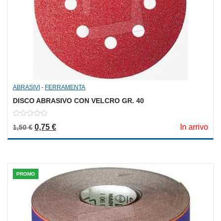
ABRASIVI
-
FERRAMENTA
DISCO ABRASIVO CON VELCRO GR. 40
0
Il prezzo originale era: 1,50 €.
Il prezzo attuale è: 0,75 €.
0,75
€
In arrivo
1,50
€
out
of
5
PROMO