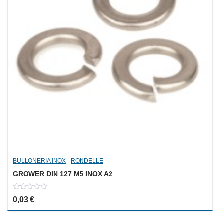
BULLONERIA INOX
-
RONDELLE
GROWER DIN 127 M5 INOX A2
0
0,03
€
out
of
5