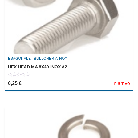
ESAGONALE
-
BULLONERIA INOX
HEX HEAD MA 8X40 INOX A2
0
0,25
€
In arrivo
out
of
5