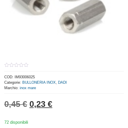
0
out
COD:
IM93006025
of
Categorie:
BULLONERIA INOX
,
DADI
5
Marchio:
inox mare
Il prezzo originale era: 0,
Il prezzo attuale è: 
0,45
€
0,23
€
72 disponibili