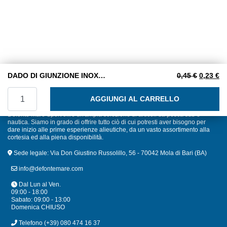
Il prezzo
Il
DADO DI GIUNZIONE INOX M. 6 X 25
0,45
€
0,23
€
DADO DI GIUNZIONE INOX M. 6 X 25 quantità
AGGIUNGI AL CARRELLO
Defonte Mare Sport offre un'ampia selezione di articoli da pesca sub e
nautica. Siamo in grado di offrire tutto ciò di cui potresti aver bisogno per
dare inizio alle prime esperienze alieutiche, da un vasto assortimento alla
cortesia ed alla piena disponibilità.
Sede legale: Via Don Giustino Russolillo, 56 - 70042 Mola di Bari (BA)
info@defontemare.com
Dal Lun al Ven.
09:00 - 18:00
Sabato: 09:00 - 13:00
Domenica CHIUSO
Telefono
(+39) 080 474 16 37