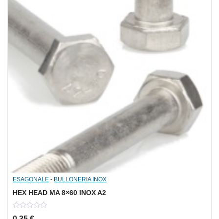
ESAGONALE
-
BULLONERIA INOX
HEX HEAD MA 8×60 INOX A2
0
0,35
€