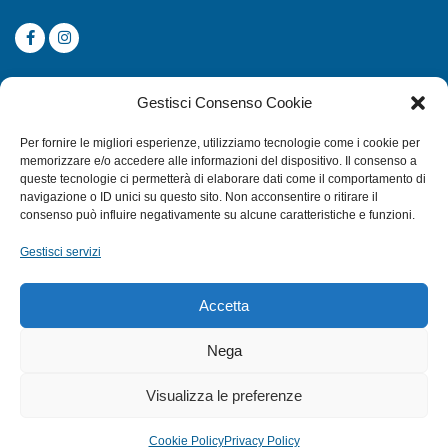
CATEGORIE
Gestisci Consenso Cookie
SUBACQUEA
Per fornire le migliori esperienze, utilizziamo tecnologie come i cookie per
MULINELLI
memorizzare e/o accedere alle informazioni del dispositivo. Il consenso a
queste tecnologie ci permetterà di elaborare dati come il comportamento di
CANNE
navigazione o ID unici su questo sito. Non acconsentire o ritirare il
ACCESSORI NAUTICI
consenso può influire negativamente su alcune caratteristiche e funzioni.
ACCESSORI PESCA
Gestisci servizi
EXTRA
Accetta
HOME
Nega
SHOP
Visualizza le preferenze
TERMINI E CONDIZIONI
PRIVACY POLICY
Cookie Policy
Privacy Policy