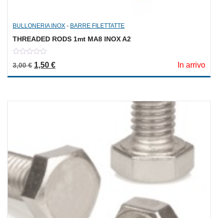
BULLONERIA INOX
-
BARRE FILETTATTE
THREADED RODS 1mt MA8 INOX A2
0
Il prezzo originale era: 3,00 €.
Il prezzo attuale è: 1,50 €.
1,50
€
In arrivo
3,00
€
out
of
5