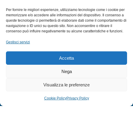
SUBACQUEA
Per fornire le migliori esperienze, utilizziamo tecnologie come i cookie per
MULINELLI
memorizzare e/o accedere alle informazioni del dispositivo. Il consenso a
queste tecnologie ci permetterà di elaborare dati come il comportamento di
CANNE
navigazione o ID unici su questo sito. Non acconsentire o ritirare il
ACCESSORI NAUTICI
consenso può influire negativamente su alcune caratteristiche e funzioni.
ACCESSORI PESCA
Gestisci servizi
EXTRA
Accetta
HOME
Nega
SHOP
Visualizza le preferenze
TERMINI E CONDIZIONI
PRIVACY POLICY
Cookie Policy
Privacy Policy
COOKIE POLICY (UE)
MODULO RESO