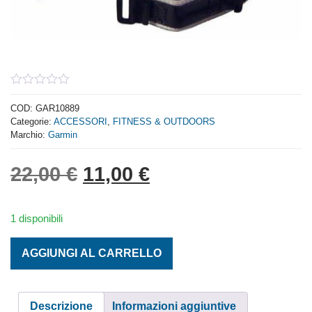
0
out
COD:
GAR10889
of
Categorie:
ACCESSORI
,
FITNESS & OUTDOORS
5
Marchio:
Garmin
Il prezzo originale era: 
Il prezzo attuale 
22,00
€
11,00
€
1 disponibili
ATTACCO RAPIDO DA BICI PER FORERUNNER quantità
AGGIUNGI AL CARRELLO
Descrizione
Informazioni aggiuntive