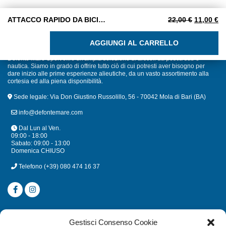
Il prezzo 
Il
ATTACCO RAPIDO DA BICI PER FORERUNNER
22,00
€
11,00
€
ATTACCO RAPIDO DA BICI PER FORERUNNER quantità
AGGIUNGI AL CARRELLO
Defonte Mare Sport offre un'ampia selezione di articoli da pesca sub e
nautica. Siamo in grado di offrire tutto ciò di cui potresti aver bisogno per
dare inizio alle prime esperienze alieutiche, da un vasto assortimento alla
cortesia ed alla piena disponibilità.
Sede legale: Via Don Giustino Russolillo, 56 - 70042 Mola di Bari (BA)
info@defontemare.com
Dal Lun al Ven.
09:00 - 18:00
Sabato: 09:00 - 13:00
Domenica CHIUSO
Telefono
(+39) 080 474 16 37
CATEGORIE
Gestisci Consenso Cookie