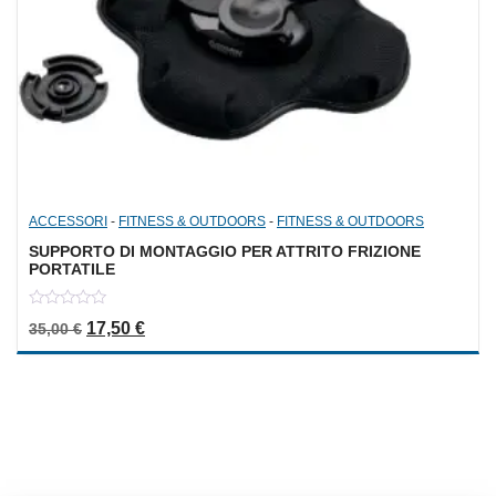
ACCESSORI
-
FITNESS & OUTDOORS
-
FITNESS & OUTDOORS
SUPPORTO DI MONTAGGIO PER ATTRITO FRIZIONE
PORTATILE
0
Il prezzo originale era: 35,00 €.
Il prezzo attuale è: 17,50 €.
17,50
€
35,00
€
out
of
5