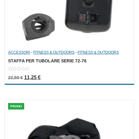
ACCESSORI
-
FITNESS & OUTDOORS
-
FITNESS & OUTDOORS
STAFFA PER TUBOLARE SERIE 72-76
0
Il prezzo originale era: 22,50 €.
Il prezzo attuale è: 11,25 €.
11,25
€
22,50
€
out
of
5
PROMO