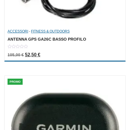
ACCESSORI
-
FITNESS & OUTDOORS
ANTENNA GPS GA26C BASSO PROFILO
0
Il prezzo originale era: 105,00 €.
Il prezzo attuale è: 52,50 €.
52,50
€
105,00
€
out
of
5
PROMO