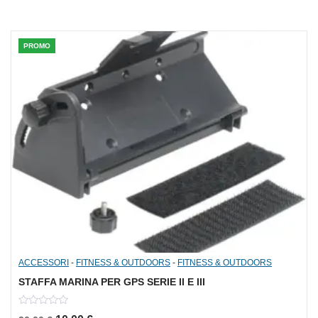
5
PROMO
ACCESSORI
-
FITNESS & OUTDOORS
-
FITNESS & OUTDOORS
STAFFA MARINA PER GPS SERIE II E III
0