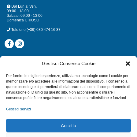
Dal Lun al Ven.
09:00 - 18:00
Sabato: 09:00 - 13:00
Domenica CHIUSO
Telefono
(+39) 080 474 16 37
CATEGORIE
Gestisci Consenso Cookie
SUBACQUEA
Per fornire le migliori esperienze, utilizziamo tecnologie come i cookie per
MULINELLI
memorizzare e/o accedere alle informazioni del dispositivo. Il consenso a
queste tecnologie ci permetterà di elaborare dati come il comportamento di
CANNE
navigazione o ID unici su questo sito. Non acconsentire o ritirare il
ACCESSORI NAUTICI
consenso può influire negativamente su alcune caratteristiche e funzioni.
ACCESSORI PESCA
Gestisci servizi
EXTRA
Accetta