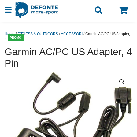
Vai al contenuto
Home
/
FITNESS & OUTDOORS
/
ACCESSORI
/ Garmin AC/PC US Adapter,
PROMO
4 Pin
Garmin AC/PC US Adapter, 4
Pin