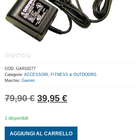
0
out
COD:
GAR10277
of
Categorie:
ACCESSORI
,
FITNESS & OUTDOORS
5
Marchio:
Garmin
Il prezzo originale era: 
Il prezzo attuale 
79,90
€
39,95
€
1 disponibili
Garmin AC/PC US Adapter, 4 Pin quantità
AGGIUNGI AL CARRELLO