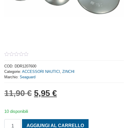
0
out
COD:
DDR1207600
of
Categorie:
ACCESSORI NAUTICI
,
ZINCHI
5
Marchio:
Seaguard
Il prezzo originale era: 1
Il prezzo attuale è:
11,90
€
5,95
€
10 disponibili
ZINCHI DIAM. 90 ROTONDI quantità
AGGIUNGI AL CARRELLO