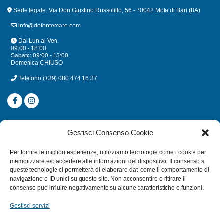
Sede legale: Via Don Giustino Russolillo, 56 - 70042 Mola di Bari (BA)
info@defontemare.com
Dal Lun al Ven.
09:00 - 18:00
Sabato: 09:00 - 13:00
Domenica CHIUSO
Telefono
(+39) 080 474 16 37
CATEGORIE
Gestisci Consenso Cookie
SUBACQUEA
Per fornire le migliori esperienze, utilizziamo tecnologie come i cookie per
MULINELLI
memorizzare e/o accedere alle informazioni del dispositivo. Il consenso a
queste tecnologie ci permetterà di elaborare dati come il comportamento di
CANNE
navigazione o ID unici su questo sito. Non acconsentire o ritirare il
ACCESSORI NAUTICI
consenso può influire negativamente su alcune caratteristiche e funzioni.
ACCESSORI PESCA
Gestisci servizi