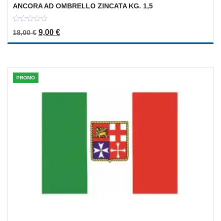
ANCORA AD OMBRELLO ZINCATA KG. 1,5
0
Il prezzo originale era: 18,00 €.
Il prezzo attuale è: 9,00 €.
9,00
€
18,00
€
out
of
5
PROMO