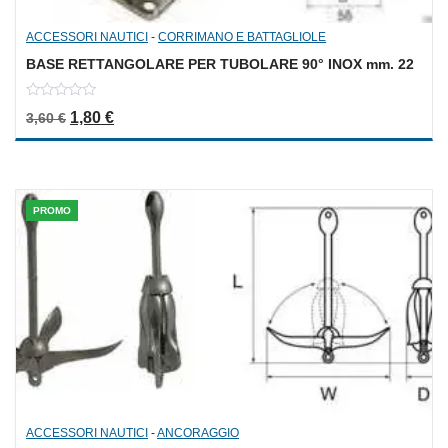
ACCESSORI NAUTICI
-
CORRIMANO E BATTAGLIOLE
BASE RETTANGOLARE PER TUBOLARE 90° INOX mm. 22
0
Il prezzo originale era: 3,60 €.
Il prezzo attuale è: 1,80 €.
1,80
€
3,60
€
out
of
5
PROMO
ACCESSORI NAUTICI
-
ANCORAGGIO