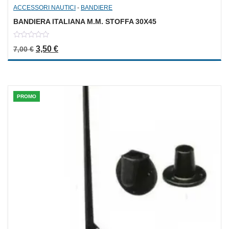
ACCESSORI NAUTICI
-
BANDIERE
BANDIERA ITALIANA M.M. STOFFA 30X45
0
Il prezzo originale era: 7,00 €.
Il prezzo attuale è: 3,50 €.
3,50
€
7,00
€
out
of
5
PROMO