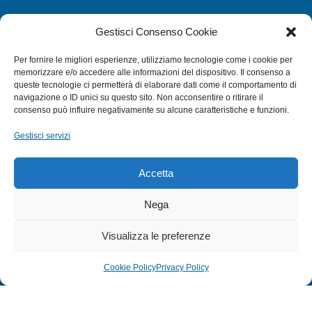
CATEGORIE
Gestisci Consenso Cookie
SUBACQUEA
Per fornire le migliori esperienze, utilizziamo tecnologie come i cookie per
MULINELLI
memorizzare e/o accedere alle informazioni del dispositivo. Il consenso a
queste tecnologie ci permetterà di elaborare dati come il comportamento di
CANNE
navigazione o ID unici su questo sito. Non acconsentire o ritirare il
ACCESSORI NAUTICI
consenso può influire negativamente su alcune caratteristiche e funzioni.
ACCESSORI PESCA
Gestisci servizi
EXTRA
Accetta
HOME
Nega
SHOP
Visualizza le preferenze
TERMINI E CONDIZIONI
PRIVACY POLICY
Cookie Policy
Privacy Policy
COOKIE POLICY (UE)
MODULO RESO