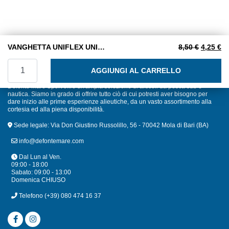
Il prezzo
Il
VANGHETTA UNIFLEX UNICLICK MAXI
8,50
€
4,25
€
VANGHETTA UNIFLEX UNICLICK MAXI quantità
AGGIUNGI AL CARRELLO
Defonte Mare Sport offre un'ampia selezione di articoli da pesca sub e
nautica. Siamo in grado di offrire tutto ciò di cui potresti aver bisogno per
dare inizio alle prime esperienze alieutiche, da un vasto assortimento alla
cortesia ed alla piena disponibilità.
Sede legale: Via Don Giustino Russolillo, 56 - 70042 Mola di Bari (BA)
info@defontemare.com
Dal Lun al Ven.
09:00 - 18:00
Sabato: 09:00 - 13:00
Domenica CHIUSO
Telefono
(+39) 080 474 16 37