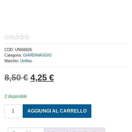
0
out
COD:
UNI66826
of
Categoria:
GIARDINAGGIO
5
Marchio:
Uniflex
Il prezzo originale era: 8,
Il prezzo attuale è: 
8,50
€
4,25
€
2 disponibili
VANGHETTA UNIFLEX UNICLICK MAXI quantità
AGGIUNGI AL CARRELLO