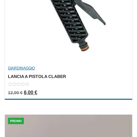
GIARDINAGGIO
LANCIA A PISTOLA CLABER
0
Il prezzo originale era: 12,00 €.
Il prezzo attuale è: 6,00 €.
6,00
€
12,00
€
out
of
5
PROMO