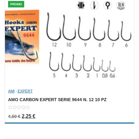
PROMO
AMI
-
EXPERT
AMO CARBON EXPERT SERIE 9644 N. 12 10 PZ
0
Il prezzo originale era: 4,50 €.
Il prezzo attuale è: 2,25 €.
2,25
€
4,50
€
out
of
5