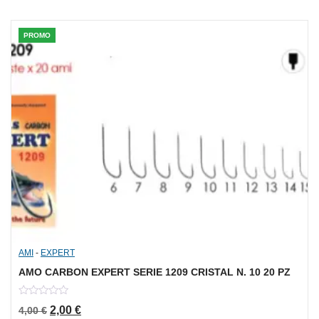
PROMO
AMI
-
EXPERT
AMO CARBON EXPERT SERIE 1209 CRISTAL N. 10 20 PZ
0
Il prezzo originale era: 4,00 €.
Il prezzo attuale è: 2,00 €.
2,00
€
4,00
€
out