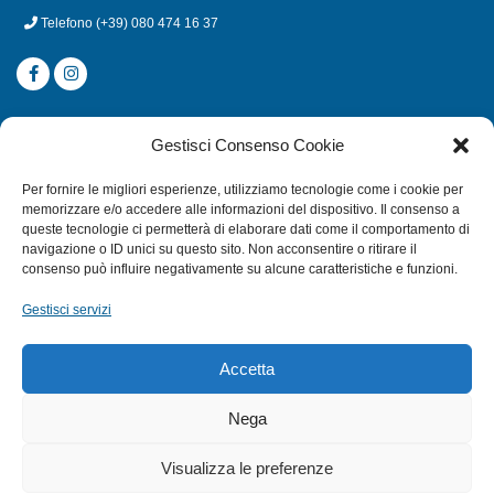
Telefono
(+39) 080 474 16 37
CATEGORIE
Gestisci Consenso Cookie
SUBACQUEA
Per fornire le migliori esperienze, utilizziamo tecnologie come i cookie per
MULINELLI
memorizzare e/o accedere alle informazioni del dispositivo. Il consenso a
queste tecnologie ci permetterà di elaborare dati come il comportamento di
CANNE
navigazione o ID unici su questo sito. Non acconsentire o ritirare il
ACCESSORI NAUTICI
consenso può influire negativamente su alcune caratteristiche e funzioni.
ACCESSORI PESCA
Gestisci servizi
EXTRA
Accetta
HOME
Nega
SHOP
Visualizza le preferenze
TERMINI E CONDIZIONI