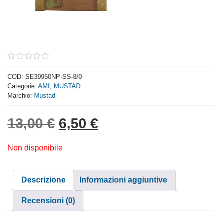
0
out
COD:
SE39950NP-SS-8/0
of
Categorie:
AMI
,
MUSTAD
5
Marchio:
Mustad
Il prezzo originale era: 
Il prezzo attuale è:
13,00
€
6,50
€
Non disponibile
Descrizione
Informazioni aggiuntive
Recensioni (0)