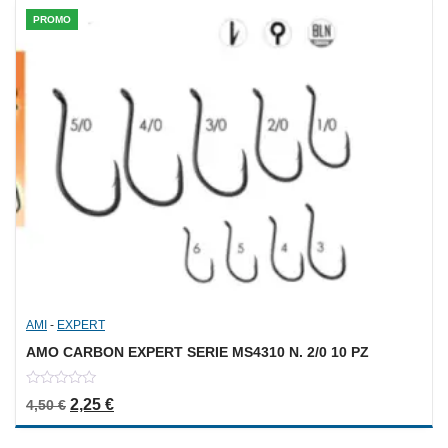
PROMO
AMI
-
EXPERT
AMO CARBON EXPERT SERIE MS4310 N. 2/0 10 PZ
0
Il prezzo originale era: 4,50 €.
Il prezzo attuale è: 2,25 €.
2,25
€
4,50
€
out
of
5