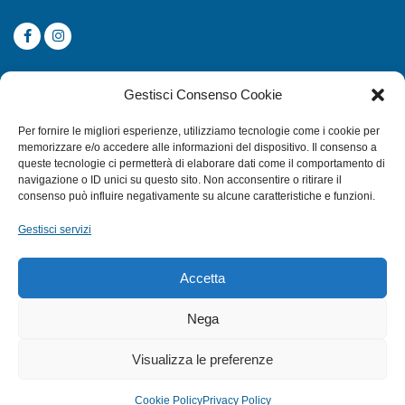
CATEGORIE
Gestisci Consenso Cookie
SUBACQUEA
Per fornire le migliori esperienze, utilizziamo tecnologie come i cookie per
MULINELLI
memorizzare e/o accedere alle informazioni del dispositivo. Il consenso a
queste tecnologie ci permetterà di elaborare dati come il comportamento di
CANNE
navigazione o ID unici su questo sito. Non acconsentire o ritirare il
ACCESSORI NAUTICI
consenso può influire negativamente su alcune caratteristiche e funzioni.
ACCESSORI PESCA
Gestisci servizi
EXTRA
Accetta
HOME
Nega
SHOP
Visualizza le preferenze
TERMINI E CONDIZIONI
PRIVACY POLICY
Cookie Policy
Privacy Policy