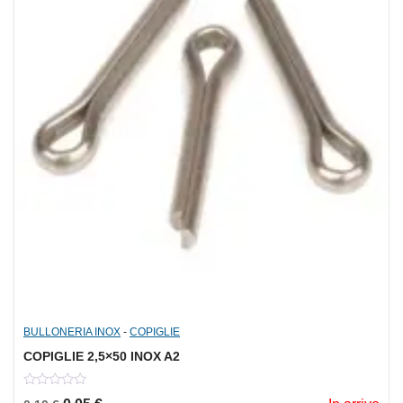
BULLONERIA INOX
-
COPIGLIE
COPIGLIE 2,5×50 INOX A2
0