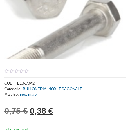
0
out
COD:
TE10x70A2
of
Categorie:
BULLONERIA INOX
,
ESAGONALE
5
Marchio:
inox mare
Il prezzo originale era: 0,
Il prezzo attuale è: 
0,75
€
0,38
€
54 disponibili