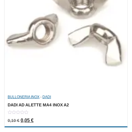
BULLONERIA INOX
-
DADI
DADI AD ALETTE MA4 INOX A2
0
Il prezzo originale era: 0,10 €.
Il prezzo attuale è: 0,05 €.
0,05
€
0,10
€
out
of
5