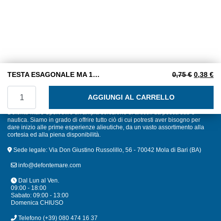
Il prezzo
Il
TESTA ESAGONALE MA 10×70 INOX A2
0,75
€
0,38
€
TESTA ESAGONALE MA 10x70 INOX A2 quantità
AGGIUNGI AL CARRELLO
Defonte Mare Sport offre un'ampia selezione di articoli da pesca sub e
nautica. Siamo in grado di offrire tutto ciò di cui potresti aver bisogno per
dare inizio alle prime esperienze alieutiche, da un vasto assortimento alla
cortesia ed alla piena disponibilità.
Sede legale: Via Don Giustino Russolillo, 56 - 70042 Mola di Bari (BA)
info@defontemare.com
Dal Lun al Ven.
09:00 - 18:00
Sabato: 09:00 - 13:00
Domenica CHIUSO
Telefono
(+39) 080 474 16 37