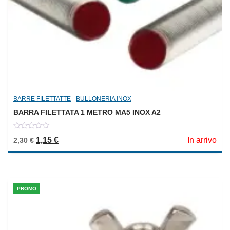
BARRE FILETTATTE
-
BULLONERIA INOX
BARRA FILETTATA 1 METRO MA5 INOX A2
0
Il prezzo originale era: 2,30 €.
Il prezzo attuale è: 1,15 €.
1,15
€
In arrivo
2,30
€
out
of
5
PROMO