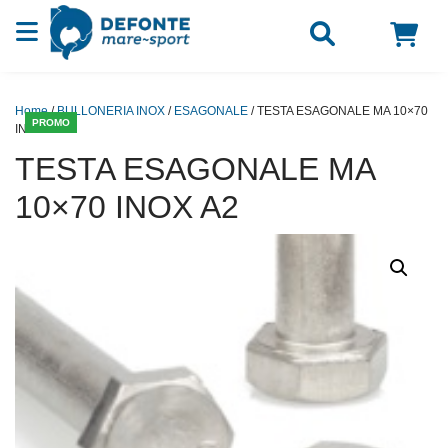
Vai al contenuto
Home
/
BULLONERIA INOX
/
ESAGONALE
/ TESTA ESAGONALE MA 10×70
PROMO
INOX A2
TESTA ESAGONALE MA
10×70 INOX A2