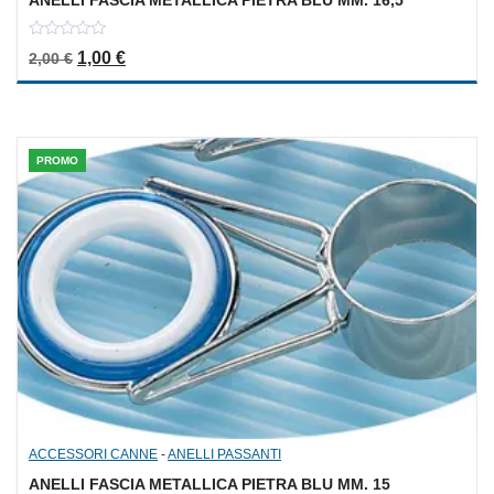
0
Il prezzo originale era: 2,00 €.
Il prezzo attuale è: 1,00 €.
1,00
€
2,00
€
out
of
5
PROMO
ACCESSORI CANNE
-
ANELLI PASSANTI
ANELLI FASCIA METALLICA PIETRA BLU MM. 15