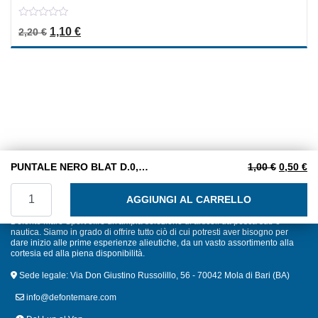
0
Il prezzo originale era: 2,20 €.
Il prezzo attuale è: 1,10 €.
1,10
€
2,20
€
out
of
5
Il prezzo
Il
PUNTALE NERO BLAT D.0,8/4
1,00
€
0,50
€
PUNTALE NERO BLAT D.0,8/4 quantità
AGGIUNGI AL CARRELLO
Defonte Mare Sport offre un'ampia selezione di articoli da pesca sub e
nautica. Siamo in grado di offrire tutto ciò di cui potresti aver bisogno per
dare inizio alle prime esperienze alieutiche, da un vasto assortimento alla
cortesia ed alla piena disponibilità.
Sede legale: Via Don Giustino Russolillo, 56 - 70042 Mola di Bari (BA)
info@defontemare.com