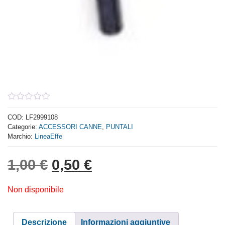
0
out
COD:
LF2999108
of
Categorie:
ACCESSORI CANNE
,
PUNTALI
5
Marchio:
LineaEffe
Il prezzo originale era: 1,
Il prezzo attuale è: 
1,00
€
0,50
€
Non disponibile
Descrizione
Informazioni aggiuntive