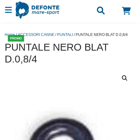
Vai al contenuto
Home
/
ACCESSORI CANNE
/
PUNTALI
/ PUNTALE NERO BLAT D.0,8/4
PROMO
PUNTALE NERO BLAT
D.0,8/4