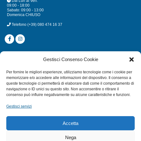
Dal Lun al Ven.
09:00 - 18:00
Sabato: 09:00 - 13:00
Domenica CHIUSO
Telefono
(+39) 080 474 16 37
CATEGORIE
Gestisci Consenso Cookie
SUBACQUEA
Per fornire le migliori esperienze, utilizziamo tecnologie come i cookie per
MULINELLI
memorizzare e/o accedere alle informazioni del dispositivo. Il consenso a
queste tecnologie ci permetterà di elaborare dati come il comportamento di
CANNE
navigazione o ID unici su questo sito. Non acconsentire o ritirare il
ACCESSORI NAUTICI
consenso può influire negativamente su alcune caratteristiche e funzioni.
ACCESSORI PESCA
Gestisci servizi
EXTRA
Accetta
HOME
Nega