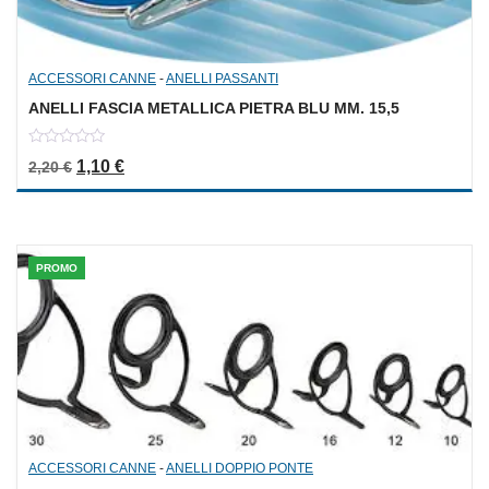
ACCESSORI CANNE
-
ANELLI PASSANTI
ANELLI FASCIA METALLICA PIETRA BLU MM. 15,5
0
Il prezzo originale era: 2,20 €.
Il prezzo attuale è: 1,10 €.
1,10
€
2,20
€
out
of
5
PROMO
ACCESSORI CANNE
-
ANELLI DOPPIO PONTE