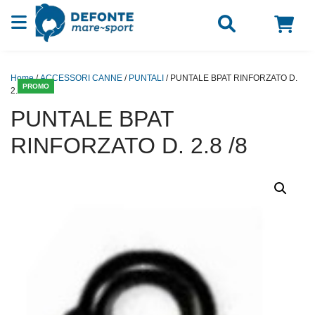
Vai al contenuto
Home
/
ACCESSORI CANNE
/
PUNTALI
/ PUNTALE BPAT RINFORZATO D.
PROMO
2.8 /8
PUNTALE BPAT
RINFORZATO D. 2.8 /8