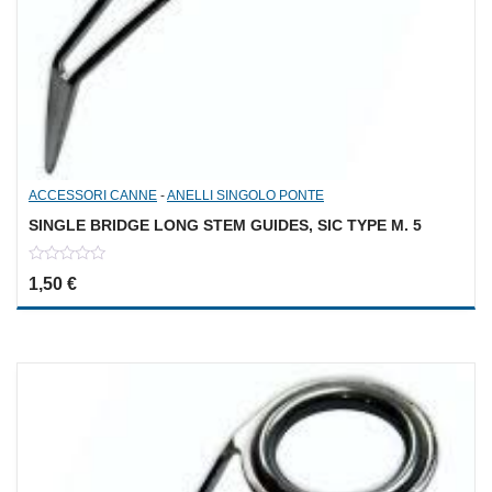
ACCESSORI CANNE
-
ANELLI SINGOLO PONTE
SINGLE BRIDGE LONG STEM GUIDES, SIC TYPE M. 5
0
1,50
€
out
of
5