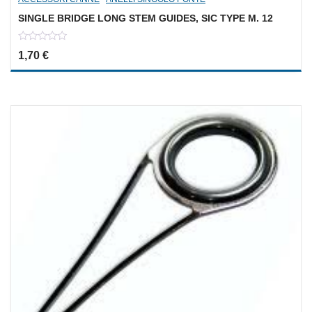
SINGLE BRIDGE LONG STEM GUIDES, SIC TYPE M. 12
0
1,70
€
out
of
5