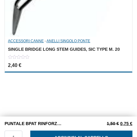
ACCESSORI CANNE
-
ANELLI SINGOLO PONTE
SINGLE BRIDGE LONG STEM GUIDES, SIC TYPE M. 20
0
2,40
€
out
of
5
Il prezzo
Il
PUNTALE BPAT RINFORZATO D. 2.8 /8
1,50
€
0,75
€
PUNTALE BPAT RINFORZATO D. 2.8 /8 quantità