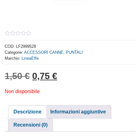
0
out
COD:
LF2999528
of
Categorie:
ACCESSORI CANNE
,
PUNTALI
5
Marchio:
LineaEffe
Il prezzo originale era: 1,
Il prezzo attuale è: 
1,50
€
0,75
€
Non disponibile
Descrizione
Informazioni aggiuntive
Recensioni (0)