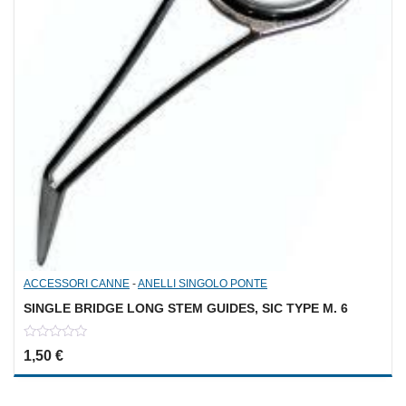
ACCESSORI CANNE
-
ANELLI SINGOLO PONTE
SINGLE BRIDGE LONG STEM GUIDES, SIC TYPE M. 6
0
1,50
€
out
of
5