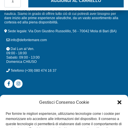
AGGIUNGI AL CARRELLO
Defonte Mare Sport offre un'ampia selezione di articoli da pesca sub e
nautica. Siamo in grado di offrire tutto ciò di cui potresti aver bisogno per
dare inizio alle prime esperienze alieutiche, da un vasto assortimento alla
cortesia ed alla piena disponibilità.
Sede legale: Via Don Giustino Russolillo, 56 - 70042 Mola di Bari (BA)
info@defontemare.com
Dal Lun al Ven.
09:00 - 18:00
Sabato: 09:00 - 13:00
Domenica CHIUSO
Telefono
(+39) 080 474 16 37
CATEGORIE
Gestisci Consenso Cookie
SUBACQUEA
Per fornire le migliori esperienze, utilizziamo tecnologie come i cookie per
MULINELLI
memorizzare e/o accedere alle informazioni del dispositivo. Il consenso a
queste tecnologie ci permetterà di elaborare dati come il comportamento di
CANNE