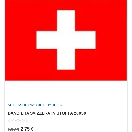
ACCESSORI NAUTICI
-
BANDIERE
BANDIERA SVIZZERA IN STOFFA 20X30
0
Il prezzo originale era: 5,50 €.
Il prezzo attuale è: 2,75 €.
2,75
€
5,50
€
out