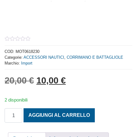
0
out
COD:
MOT0618230
of
Categorie:
ACCESSORI NAUTICI
,
CORRIMANO E BATTAGLIOLE
5
Marchio:
Import
Il prezzo originale era: 
Il prezzo attuale 
20,00
€
10,00
€
2 disponibili
PASSAMANO IN ACCIAIO INOX mm. 300 quantità
AGGIUNGI AL CARRELLO