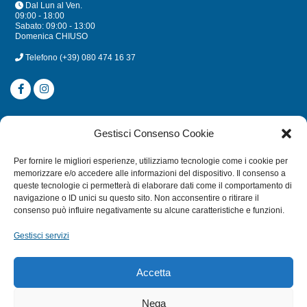
Dal Lun al Ven.
09:00 - 18:00
Sabato: 09:00 - 13:00
Domenica CHIUSO
Telefono
(+39) 080 474 16 37
CATEGORIE
Gestisci Consenso Cookie
SUBACQUEA
Per fornire le migliori esperienze, utilizziamo tecnologie come i cookie per
MULINELLI
memorizzare e/o accedere alle informazioni del dispositivo. Il consenso a
queste tecnologie ci permetterà di elaborare dati come il comportamento di
CANNE
navigazione o ID unici su questo sito. Non acconsentire o ritirare il
ACCESSORI NAUTICI
consenso può influire negativamente su alcune caratteristiche e funzioni.
ACCESSORI PESCA
Gestisci servizi
EXTRA
Accetta
HOME
Nega