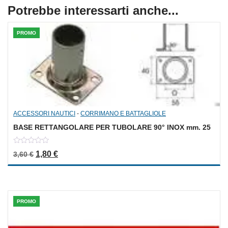
Potrebbe interessarti anche...
PROMO
ACCESSORI NAUTICI
-
CORRIMANO E BATTAGLIOLE
BASE RETTANGOLARE PER TUBOLARE 90° INOX mm. 25
0
Il prezzo originale era: 3,60 €.
Il prezzo attuale è: 1,80 €.
1,80
€
3,60
€
out
of
5
PROMO