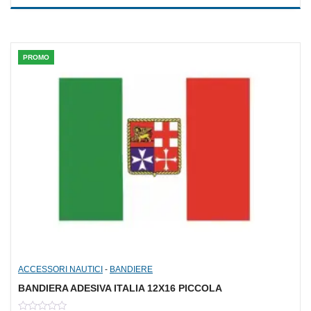
of
5
PROMO
ACCESSORI NAUTICI
-
BANDIERE
BANDIERA ADESIVA ITALIA 12X16 PICCOLA