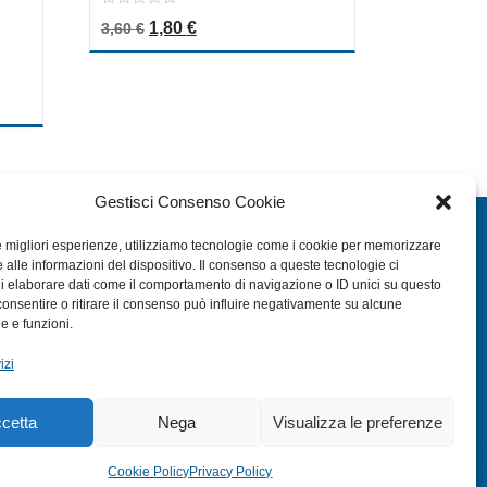
0
Il prezzo originale era: 3,60 €.
Il prezzo attuale è: 1,80 €.
1,80
€
3,60
€
out
of
5
a: 9,50 €.
le è: 4,75 €.
Gestisci Consenso Cookie
EXTRA
le migliori esperienze, utilizziamo tecnologie come i cookie per memorizzare
 alle informazioni del dispositivo. Il consenso a queste tecnologie ci
HOME
i elaborare dati come il comportamento di navigazione o ID unici su questo
SHOP
consentire o ritirare il consenso può influire negativamente su alcune
he e funzioni.
TERMINI E CONDIZIONI
izi
PRIVACY POLICY
COOKIE POLICY (UE)
cetta
Nega
Visualizza le preferenze
MODULO RESO
Cookie Policy
Privacy Policy