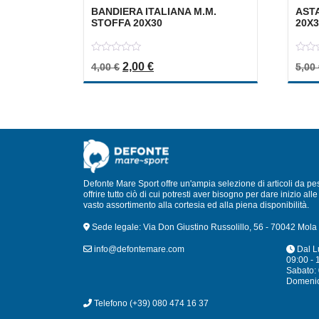
BANDIERA ITALIANA M.M.
ASTA
STOFFA 20X30
20X
0
0
Il prezzo originale era: 4,00 €.
Il prezzo attuale è: 2,00 €.
2,00
€
4,00
€
5,00
out
out
of
of
5
5
Defonte Mare Sport offre un'ampia selezione di articoli da pe
offrire tutto ciò di cui potresti aver bisogno per dare inizio a
vasto assortimento alla cortesia ed alla piena disponibilità.
Sede legale: Via Don Giustino Russolillo, 56 - 70042 Mola 
info@defontemare.com
Dal L
09:00 - 
Sabato: 
Domeni
Telefono
(+39) 080 474 16 37