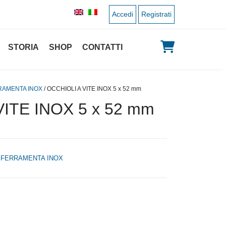
Accedi
Registrati
STORIA
SHOP
CONTATTI
RAMENTA INOX
/ OCCHIOLI A VITE INOX 5 x 52 mm
VITE INOX 5 x 52 mm
,
FERRAMENTA INOX
 originale era: 1,10 €.
 prezzo attuale è: 0,55 €.