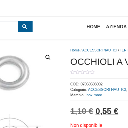
HOME
AZIENDA
Home
/
ACCESSORI NAUTICI
/
FER
OCCHIOLI A 
0
out
COD:
07050508002
of
Categorie:
ACCESSORI NAUTICI
5
Marchio:
inox mare
Il prezzo
Il
1,10
€
0,55
€
Non disponibile