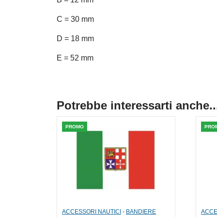
C = 30 mm
D = 18 mm
E = 52 mm
Potrebbe interessarti anche..
PROMO
PRO
ACCESSORI NAUTICI
-
BANDIERE
ACCE