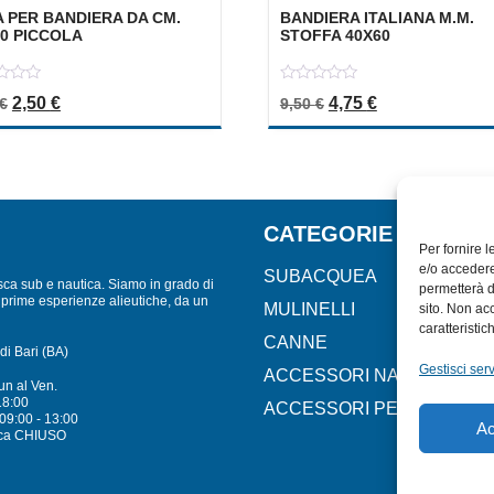
 PER BANDIERA DA CM.
BANDIERA ITALIANA M.M.
30 PICCOLA
STOFFA 40X60
0
Il prezzo originale era: 5,00 €.
Il prezzo attuale è: 2,50 €.
Il prezzo originale er
Il prezzo attua
2,50
€
4,75
€
€
9,50
€
out
of
5
CATEGORIE
Per fornire 
e/o accedere
SUBACQUEA
sca sub e nautica. Siamo in grado di
permetterà d
lle prime esperienze alieutiche, da un
MULINELLI
sito. Non ac
caratteristic
CANNE
di Bari (BA)
Gestisci serv
ACCESSORI NAUTICI
un al Ven.
18:00
ACCESSORI PESCA
09:00 - 13:00
Ac
ca CHIUSO