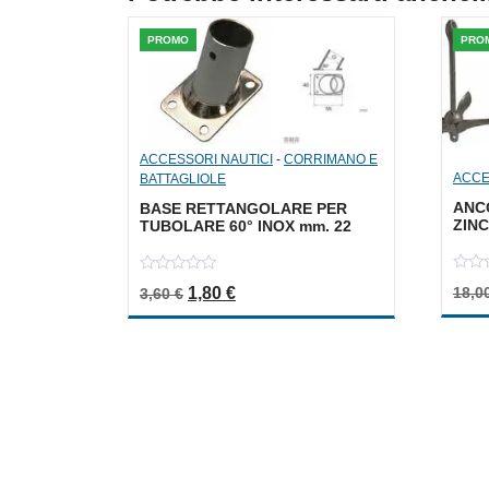
PROMO
PRO
ACCESSORI NAUTICI
-
CORRIMANO E
ACCE
BATTAGLIOLE
ANC
BASE RETTANGOLARE PER
ZINC
TUBOLARE 60° INOX mm. 22
0
0
Il prezzo originale era: 3,60 €.
Il prezzo attuale è: 1,80 €.
18,0
1,80
€
3,60
€
out
out
of
of
5
5