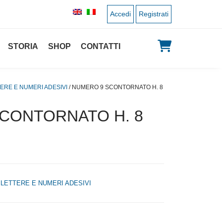
Accedi
Registrati
STORIA
SHOP
CONTATTI
ERE E NUMERI ADESIVI
/ NUMERO 9 SCONTORNATO H. 8
CONTORNATO H. 8
,
LETTERE E NUMERI ADESIVI
 originale era: 0,80 €.
 prezzo attuale è: 0,40 €.