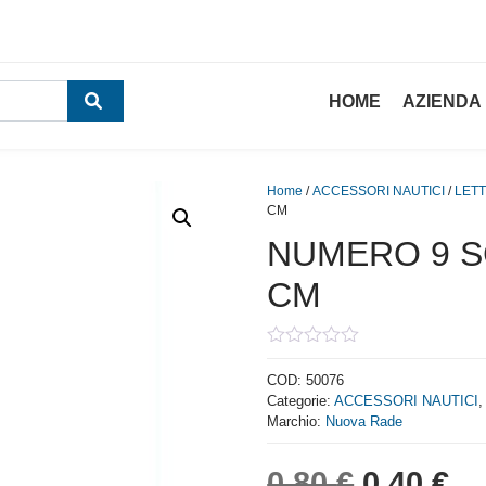
HOME
AZIENDA
Home
/
ACCESSORI NAUTICI
/
LETT
CM
NUMERO 9 S
CM
0
out
COD:
50076
of
Categorie:
ACCESSORI NAUTICI
5
Marchio:
Nuova Rade
Il prezzo
Il
0,80
€
0,40
€