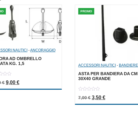
MO
PROMO
SSORI NAUTICI
-
ANCORAGGIO
ORA AD OMBRELLO
ATA KG. 1,5
ACCESSORI NAUTICI
-
BANDIERE
ASTA PER BANDIERA DA CM
30X40 GRANDE
Il prezzo originale era: 18,00 €.
Il prezzo attuale è: 9,00 €.
9,00
€
0
€
0
Il prezzo originale er
Il prezzo attua
3,50
€
7,00
€
out
of
5