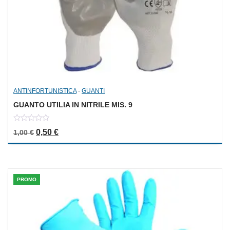
ANTINFORTUNISTICA
-
GUANTI
GUANTO UTILIA IN NITRILE MIS. 9
0
Il prezzo originale era: 1,00 €.
Il prezzo attuale è: 0,50 €.
0,50
€
1,00
€
out
of
5
PROMO