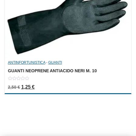
ANTINFORTUNISTICA
-
GUANTI
GUANTI NEOPRENE ANTIACIDO NERI M. 10
0
Il prezzo originale era: 2,50 €.
Il prezzo attuale è: 1,25 €.
1,25
€
2,50
€
out
of
5