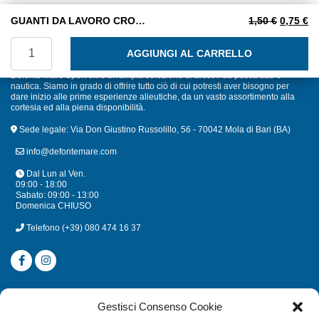
Il prezzo
Il
GUANTI DA LAVORO CROSTA PESANTI
1,50
€
0,75
€
GUANTI DA LAVORO CROSTA PESANTI quantità
AGGIUNGI AL CARRELLO
Defonte Mare Sport offre un'ampia selezione di articoli da pesca sub e
nautica. Siamo in grado di offrire tutto ciò di cui potresti aver bisogno per
dare inizio alle prime esperienze alieutiche, da un vasto assortimento alla
cortesia ed alla piena disponibilità.
Sede legale: Via Don Giustino Russolillo, 56 - 70042 Mola di Bari (BA)
info@defontemare.com
Dal Lun al Ven.
09:00 - 18:00
Sabato: 09:00 - 13:00
Domenica CHIUSO
Telefono
(+39) 080 474 16 37
CATEGORIE
Gestisci Consenso Cookie