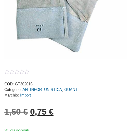
0
out
COD:
GT362016
of
Categorie:
ANTINFORTUNISTICA
,
GUANTI
5
Marchio:
Import
Il prezzo originale era: 1,
Il prezzo attuale è: 
1,50
€
0,75
€
31 disponibili