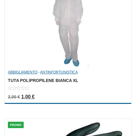
ABBIGLIAMENTO
-
ANTINFORTUNISTICA
TUTA POLIPROPILENE BIANCA XL
0
Il prezzo originale era: 2,00 €.
Il prezzo attuale è: 1,00 €.
1,00
€
2,00
€
out
of
5
PROMO