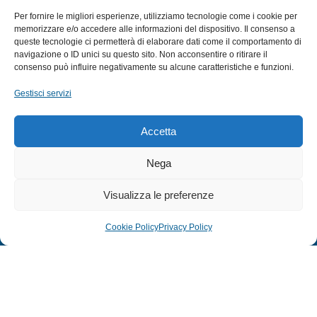
SUBACQUEA
Per fornire le migliori esperienze, utilizziamo tecnologie come i cookie per
MULINELLI
memorizzare e/o accedere alle informazioni del dispositivo. Il consenso a
queste tecnologie ci permetterà di elaborare dati come il comportamento di
CANNE
navigazione o ID unici su questo sito. Non acconsentire o ritirare il
ACCESSORI NAUTICI
consenso può influire negativamente su alcune caratteristiche e funzioni.
ACCESSORI PESCA
Gestisci servizi
EXTRA
Accetta
HOME
Nega
SHOP
Visualizza le preferenze
TERMINI E CONDIZIONI
PRIVACY POLICY
Cookie Policy
Privacy Policy
COOKIE POLICY (UE)
MODULO RESO