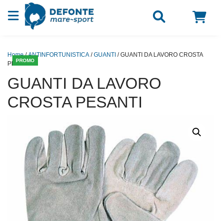
Vai al contenuto
Home
/
ANTINFORTUNISTICA
/
GUANTI
/ GUANTI DA LAVORO CROSTA
PROMO
PESANTI
GUANTI DA LAVORO
CROSTA PESANTI