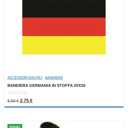
ACCESSORI NAUTICI
-
BANDIERE
BANDIERA GERMANIA IN STOFFA 20X30
0
Il prezzo originale era: 5,50 €.
Il prezzo attuale è: 2,75 €.
2,75
€
5,50
€
out
of
5
PROMO