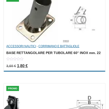
ACCESSORI NAUTICI
-
CORRIMANO E BATTAGLIOLE
BASE RETTANGOLARE PER TUBOLARE 60° INOX mm. 22
0
Il prezzo originale era: 3,60 €.
Il prezzo attuale è: 1,80 €.
1,80
€
3,60
€
out
of
5
PROMO