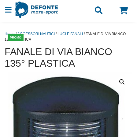
Vai al contenuto
Home
/
ACCESSORI NAUTICI
/
LUCI E FANALI
/ FANALE DI VIA BIANCO
PROMO
135° PLASTICA
FANALE DI VIA BIANCO
135° PLASTICA