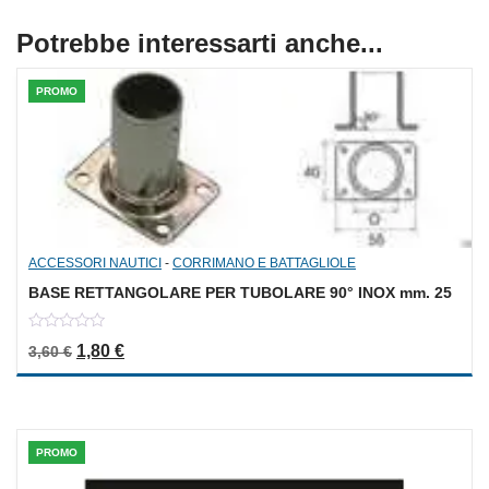
Potrebbe interessarti anche...
PROMO
ACCESSORI NAUTICI
-
CORRIMANO E BATTAGLIOLE
BASE RETTANGOLARE PER TUBOLARE 90° INOX mm. 25
0
Il prezzo originale era: 3,60 €.
Il prezzo attuale è: 1,80 €.
1,80
€
3,60
€
out
of
5
PROMO