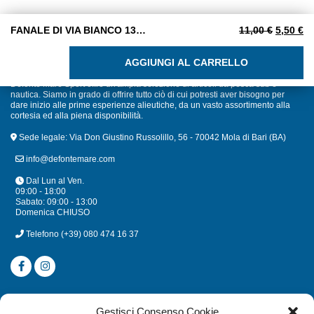
Il prezz
Il
FANALE DI VIA BIANCO 135° PLASTICA
11,00
€
5,50
€
FANALE DI VIA BIANCO 135° PLASTICA quantità
AGGIUNGI AL CARRELLO
Defonte Mare Sport offre un'ampia selezione di articoli da pesca sub e
nautica. Siamo in grado di offrire tutto ciò di cui potresti aver bisogno per
dare inizio alle prime esperienze alieutiche, da un vasto assortimento alla
cortesia ed alla piena disponibilità.
Sede legale: Via Don Giustino Russolillo, 56 - 70042 Mola di Bari (BA)
info@defontemare.com
Dal Lun al Ven.
09:00 - 18:00
Sabato: 09:00 - 13:00
Domenica CHIUSO
Telefono
(+39) 080 474 16 37
CATEGORIE
Gestisci Consenso Cookie