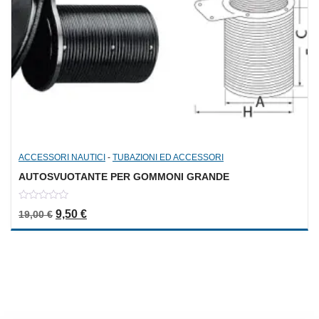
ACCESSORI NAUTICI
-
TUBAZIONI ED ACCESSORI
AUTOSVUOTANTE PER GOMMONI GRANDE
0
Il prezzo originale era: 19,00 €.
Il prezzo attuale è: 9,50 €.
9,50
€
19,00
€
out
of
5