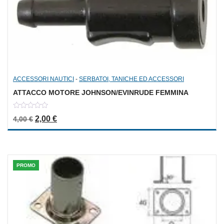
ACCESSORI NAUTICI
-
SERBATOI, TANICHE ED ACCESSORI
ATTACCO MOTORE JOHNSON/EVINRUDE FEMMINA
0
Il prezzo originale era: 4,00 €.
Il prezzo attuale è: 2,00 €.
2,00
€
4,00
€
out
of
5
PROMO