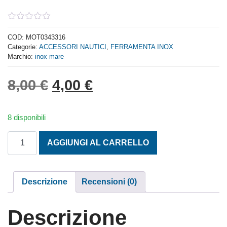
0
out
COD:
MOT0343316
of
Categorie:
ACCESSORI NAUTICI
,
FERRAMENTA INOX
5
Marchio:
inox mare
Il prezzo originale era: 8,
Il prezzo attuale è: 
8,00
€
4,00
€
8 disponibili
CILINDRO CON CHIAVE 16 MM. quantità
AGGIUNGI AL CARRELLO
Descrizione
Recensioni (0)
Descrizione