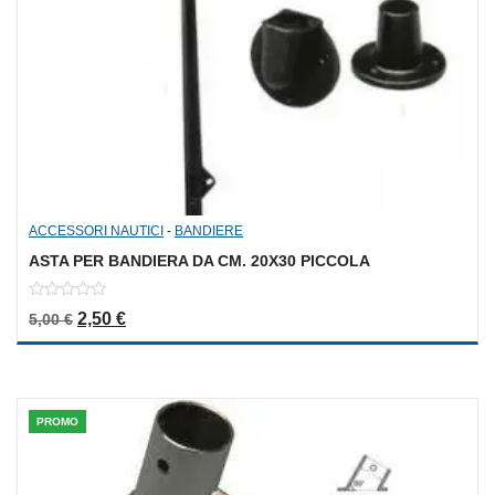
ACCESSORI NAUTICI
-
BANDIERE
ASTA PER BANDIERA DA CM. 20X30 PICCOLA
0
Il prezzo originale era: 5,00 €.
Il prezzo attuale è: 2,50 €.
2,50
€
5,00
€
out
of
5
PROMO