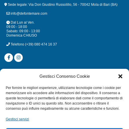
Sede legale: Via Don Giustino Russolillo, 56 - 70042 Mola di Bari (BA)
info@defontemare.com
Dal Lun al Ven.
09:00 - 18:00
Sabato: 09:00 - 13:00
Domenica CHIUSO
Telefono
(+39) 080 474 16 37
CATEGORIE
Gestisci Consenso Cookie
SUBACQUEA
Per fornire le migliori esperienze, utilizziamo tecnologie come i cookie per
MULINELLI
memorizzare e/o accedere alle informazioni del dispositivo. Il consenso a
queste tecnologie ci permetterà di elaborare dati come il comportamento di
CANNE
navigazione o ID unici su questo sito. Non acconsentire o ritirare il
ACCESSORI NAUTICI
consenso può influire negativamente su alcune caratteristiche e funzioni.
ACCESSORI PESCA
Gestisci servizi