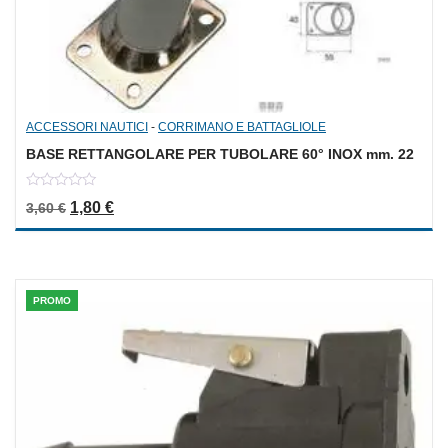
ACCESSORI NAUTICI
-
CORRIMANO E BATTAGLIOLE
BASE RETTANGOLARE PER TUBOLARE 60° INOX mm. 22
0
Il prezzo originale era: 3,60 €.
Il prezzo attuale è: 1,80 €.
1,80
€
3,60
€
out
of
5
PROMO