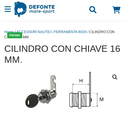
Vai al contenuto
Home
/
ACCESSORI NAUTICI
/
FERRAMENTA INOX
/ CILINDRO CON
PROMO
CHIAVE 16 MM.
CILINDRO CON CHIAVE 16
MM.