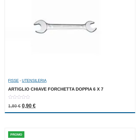
FISSE
-
UTENSILERIA
ARTIGLIO CHIAVE FORCHETTA DOPPIA 6 X 7
0
Il prezzo originale era: 1,80 €.
Il prezzo attuale è: 0,90 €.
0,90
€
1,80
€
out
of
5
PROMO