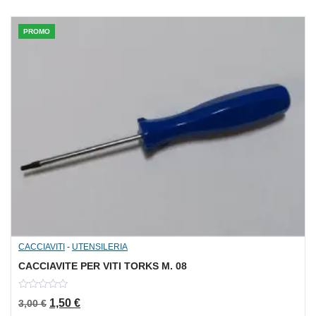
PROMO
CACCIAVITI
-
UTENSILERIA
CACCIAVITE PER VITI TORKS M. 08
0
Il prezzo originale era: 3,00 €.
Il prezzo attuale è: 1,50 €.
1,50
€
3,00
€
out
of