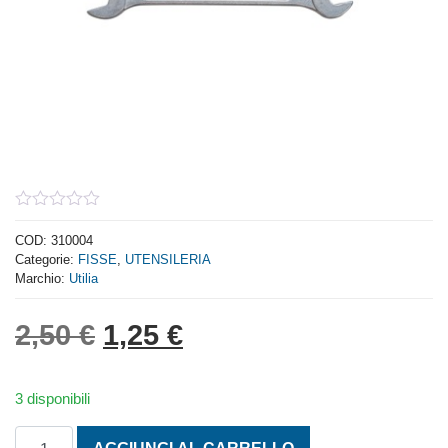
0
out
COD:
310004
of
Categorie:
FISSE
,
UTENSILERIA
5
Marchio:
Utilia
Il prezzo originale era: 2,
Il prezzo attuale è: 
2,50
€
1,25
€
3 disponibili
UTILIA CHIAVE FORCHETTA DOPPIA 10 X 11 quantità