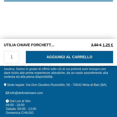
5
Il prezzo
Il
UTILIA CHIAVE FORCHETTA DOPPIA 10 X 11
2,50
€
1,25
€
UTILIA CHIAVE FORCHETTA DOPPIA 10 X 11 quantità
AGGIUNGI AL CARRELLO
Defonte Mare Sport offre un'ampia selezione di articoli da pesca sub e
nautica. Siamo in grado di offrire tutto ciò di cui potresti aver bisogno per
dare inizio alle prime esperienze alieutiche, da un vasto assortimento alla
cortesia ed alla piena disponibilità.
Sede legale: Via Don Giustino Russolillo, 56 - 70042 Mola di Bari (BA)
info@defontemare.com
Dal Lun al Ven.
09:00 - 18:00
Sabato: 09:00 - 13:00
Domenica CHIUSO