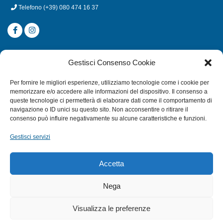
Telefono
(+39) 080 474 16 37
CATEGORIE
Gestisci Consenso Cookie
SUBACQUEA
Per fornire le migliori esperienze, utilizziamo tecnologie come i cookie per
MULINELLI
memorizzare e/o accedere alle informazioni del dispositivo. Il consenso a
queste tecnologie ci permetterà di elaborare dati come il comportamento di
CANNE
navigazione o ID unici su questo sito. Non acconsentire o ritirare il
ACCESSORI NAUTICI
consenso può influire negativamente su alcune caratteristiche e funzioni.
ACCESSORI PESCA
Gestisci servizi
EXTRA
Accetta
HOME
Nega
SHOP
Visualizza le preferenze
TERMINI E CONDIZIONI