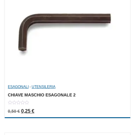
ESAGONALI
-
UTENSILERIA
CHIAVE MASCHIO ESAGONALE 2
0
Il prezzo originale era: 0,50 €.
Il prezzo attuale è: 0,25 €.
0,25
€
0,50
€
out
of
5