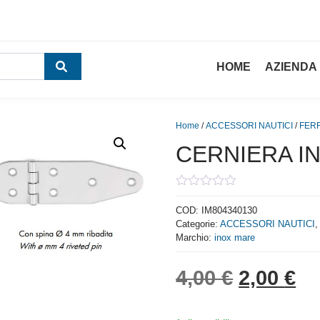
HOME
AZIENDA
Home
/
ACCESSORI NAUTICI
/
FER
CERNIERA IN
0
out
COD:
IM804340130
of
Categorie:
ACCESSORI NAUTICI
5
Marchio:
inox mare
Il prezzo
Il
4,00
€
2,00
€