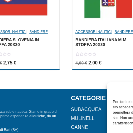
SSORI NAUTICI
-
BANDIERE
ACCESSORI NAUTICI
-
BANDIERE
IERA SLOVENIA IN
BANDIERA ITALIANA M.M.
FFA 20X30
STOFFA 20X30
0
Il prezzo originale era: 5,50 €.
Il prezzo attuale è: 2,75 €.
Il prezzo originale er
Il prezzo attua
2,75
€
2,00
€
€
4,00
€
out
of
5
CATEGORIE
Per fornire 
e/o accedere
SUBACQUEA
sca sub e nautica. Siamo in grado di
permetterà d
lle prime esperienze alieutiche, da un
MULINELLI
sito. Non ac
caratteristic
CANNE
di Bari (BA)