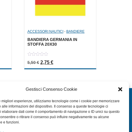
ACCESSORI NAUTICI
-
BANDIERE
BANDIERA GERMANIA IN
STOFFA 20X30
0
a: 4,00 €.
le è: 2,00 €.
Il prezzo originale era: 5,50 €.
Il prezzo attuale è: 2,75 €.
2,75
€
5,50
€
out
of
5
Gestisci Consenso Cookie
EXTRA
le migliori esperienze, utilizziamo tecnologie come i cookie per memorizzare
 alle informazioni del dispositivo. Il consenso a queste tecnologie ci
HOME
i elaborare dati come il comportamento di navigazione o ID unici su questo
SHOP
consentire o ritirare il consenso può influire negativamente su alcune
he e funzioni.
TERMINI E CONDIZIONI