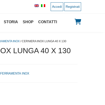
Accedi
Registrati
STORIA
SHOP
CONTATTI
RAMENTA INOX
/ CERNIERA INOX LUNGA 40 X 130
OX LUNGA 40 X 130
,
FERRAMENTA INOX
 originale era: 4,00 €.
 prezzo attuale è: 2,00 €.