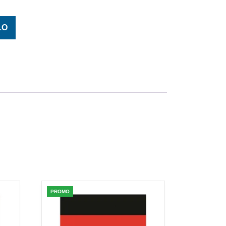
X 130 quantità
LO
PROMO