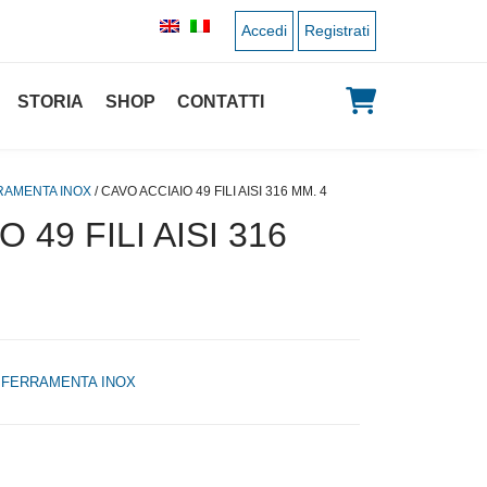
Accedi
Registrati
STORIA
SHOP
CONTATTI
RAMENTA INOX
/ CAVO ACCIAIO 49 FILI AISI 316 MM. 4
 49 FILI AISI 316
,
FERRAMENTA INOX
 originale era: 2,50 €.
 prezzo attuale è: 1,25 €.