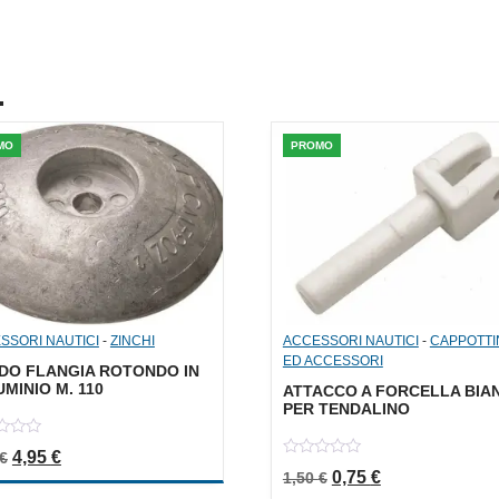
.
MO
PROMO
SSORI NAUTICI
-
ZINCHI
ACCESSORI NAUTICI
-
CAPPOTTI
ED ACCESSORI
DO FLANGIA ROTONDO IN
MINIO M. 110
ATTACCO A FORCELLA BIA
PER TENDALINO
Il prezzo originale era: 9,90 €.
Il prezzo attuale è: 4,95 €.
4,95
€
€
0
Il prezzo originale er
Il prezzo attua
0,75
€
1,50
€
out
of