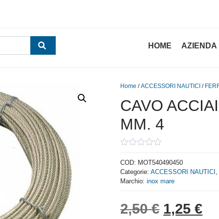
HOME
AZIENDA
Home
/
ACCESSORI NAUTICI
/
FER
CAVO ACCIAIO
MM. 4
0
out
COD:
MOT540490450
of
Categorie:
ACCESSORI NAUTICI
5
Marchio:
inox mare
Il prezzo
Il
2,50
€
1,25
€