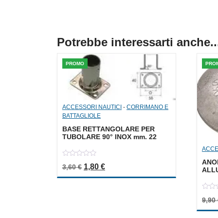
Potrebbe interessarti anche..
PROMO
PRO
ACCESSORI NAUTICI
-
CORRIMANO E
BATTAGLIOLE
BASE RETTANGOLARE PER
TUBOLARE 90° INOX mm. 22
ACCE
ANO
0
Il prezzo originale era: 3,60 €.
Il prezzo attuale è: 1,80 €.
1,80
€
3,60
€
out
ALLU
of
5
0
9,90
out
of
5