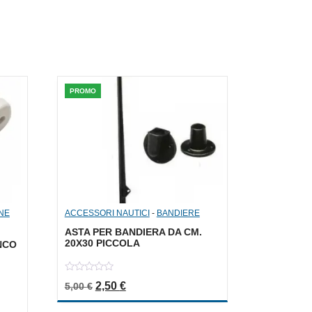
PROMO
NE
ACCESSORI NAUTICI
-
BANDIERE
ASTA PER BANDIERA DA CM.
20X30 PICCOLA
NCO
0
Il prezzo originale era: 5,00 €.
Il prezzo attuale è: 2,50 €.
2,50
€
5,00
€
out
a: 1,50 €.
le è: 0,75 €.
of
5